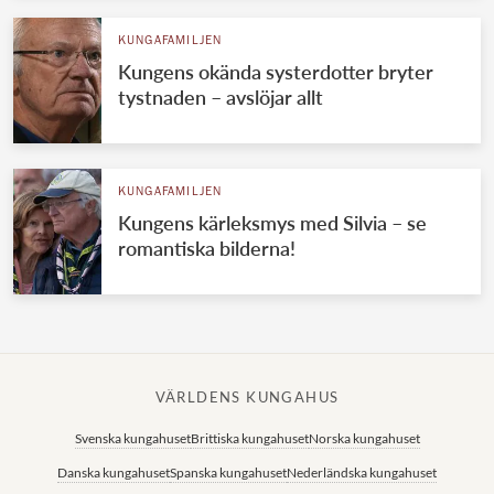
KUNGAFAMILJEN
Kungens okända systerdotter bryter
tystnaden – avslöjar allt
KUNGAFAMILJEN
Kungens kärleksmys med Silvia – se
romantiska bilderna!
VÄRLDENS KUNGAHUS
Svenska kungahuset
Brittiska kungahuset
Norska kungahuset
Danska kungahuset
Spanska kungahuset
Nederländska kungahuset