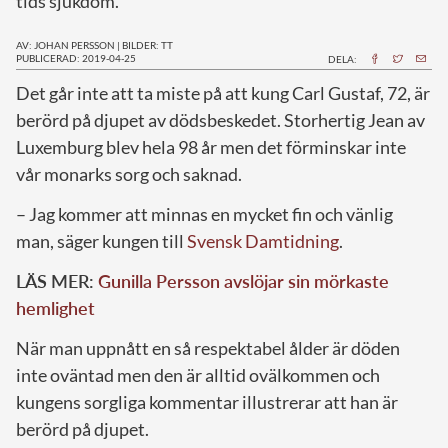
tids sjukdom.
AV: JOHAN PERSSON
|
BILDER: TT
PUBLICERAD: 2019-04-25
DELA:
D
et går inte att ta miste på att kung Carl Gustaf, 72, är
berörd på djupet av dödsbeskedet. Storhertig Jean av
Luxemburg blev hela 98 år men det förminskar inte
vår monarks sorg och saknad.
– Jag kommer att minnas en mycket fin och vänlig
man, säger kungen till
Svensk Damtidning
.
LÄS MER:
Gunilla Persson avslöjar sin mörkaste
hemlighet
När man uppnått en så respektabel ålder är döden
inte oväntad men den är alltid ovälkommen och
kungens sorgliga kommentar illustrerar att han är
berörd på djupet.