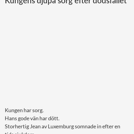
Kungens djupa sorg efter dödsfallet
Norska kungahuset
Danska kungahuset
Spanska kungahuset
Nederländska kungahuset
Belgiska kungahuset
Jordanska kungahuset
Luxemburgska storhertighuset
Japanska kejsarhuset
Thailändska kungahuset
Marockanska kungahuset
Kungen har sorg.
Monacos furstehus
Hans gode vän har dött.
Storhertig Jean av Luxemburg somnade in efter en