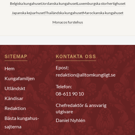
Belgiska kungahuset
Jordanska kungahuset
Luxemburgska storhertighuset
Japanska kejsarhuset
Thailändska kungahuset
Marockanska kungahuset
Monacos furstehus
SITEMAP
KONTAKTA OSS
Epost:
Hem
redaktion@alltomkungligt.se
Kungafamiljen
Telefon:
Utländskt
08-611 90 10
Kändisar
Chefredaktör & ansvarig
Redaktion
utgivare
Bästa kungahus-
Daniel Nyhlén
sajterna