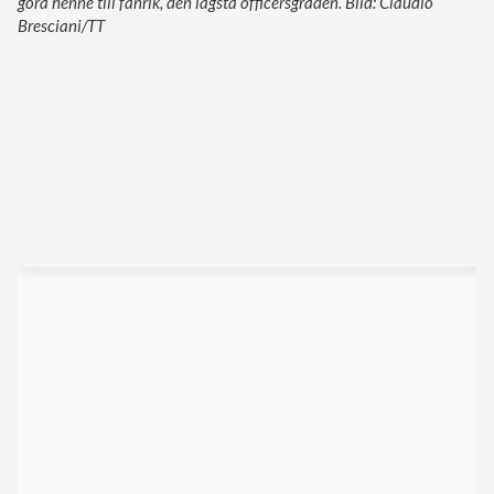
göra henne till fänrik, den lägsta officersgraden. Bild: Claudio
Bresciani/TT