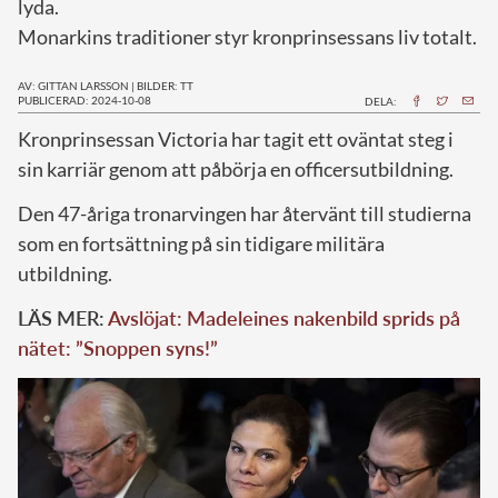
lyda.
Monarkins traditioner styr kronprinsessans liv totalt.
AV: GITTAN LARSSON
|
BILDER: TT
PUBLICERAD: 2024-10-08
DELA:
K
ronprinsessan Victoria har tagit ett oväntat steg i
sin karriär genom att påbörja en officersutbildning.
Den 47-åriga tronarvingen har återvänt till studierna
som en fortsättning på sin tidigare militära
utbildning.
LÄS MER:
Avslöjat: Madeleines nakenbild sprids på
nätet: ”Snoppen syns!”