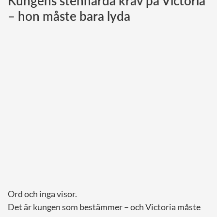
Kungens stenhårda krav på Victoria
– hon måste bara lyda
Norska kungahuset
Danska kungahuset
Spanska kungahuset
Nederländska kungahuset
Belgiska kungahuset
Jordanska kungahuset
Luxemburgska storhertighuset
Japanska kejsarhuset
Thailändska kungahuset
Marockanska kungahuset
Monacos furstehus
Ord och inga visor.
Det är kungen som bestämmer – och Victoria måste