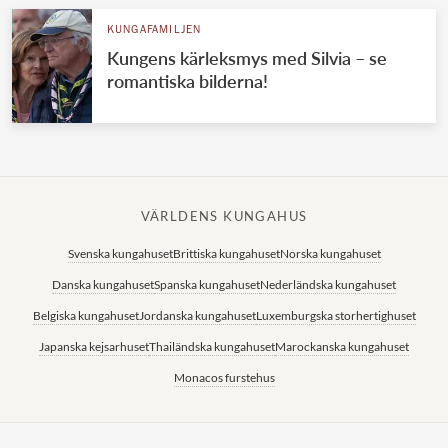
KUNGAFAMILJEN
Kungens kärleksmys med Silvia – se
romantiska bilderna!
VÄRLDENS KUNGAHUS
Svenska kungahuset
Brittiska kungahuset
Norska kungahuset
Danska kungahuset
Spanska kungahuset
Nederländska kungahuset
Belgiska kungahuset
Jordanska kungahuset
Luxemburgska storhertighuset
Japanska kejsarhuset
Thailändska kungahuset
Marockanska kungahuset
Monacos furstehus