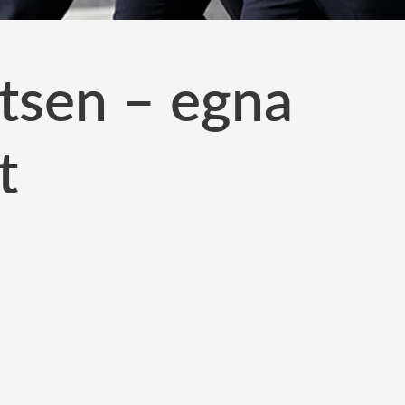
tsen – egna
t