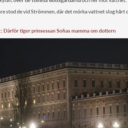
kylan,
över de tomma slottsgårdarna
och ner mot vattnet.
re stod de vid Strömmen, där det mörka vattnet slog hårt o
t: Därför tiger prinsessan Sofias mamma om dottern