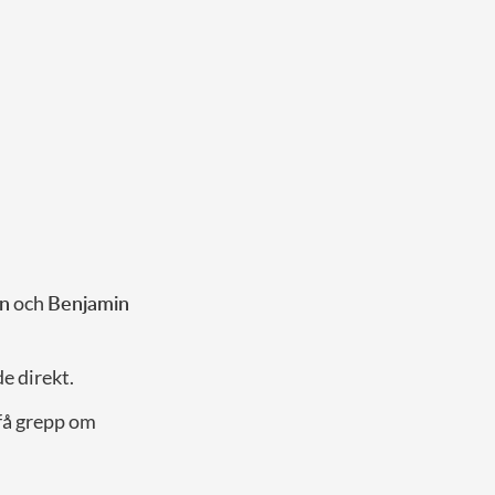
en
och
Benjamin
e direkt.
 få grepp om