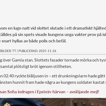
m en lugn natt vid slottet slutade i ett dramatiskt hjälte
 ställdes på sin spets visade kungens unga vakter prov på i
e snart hyllas av både polis och befäl.
|
BILDER: TT
|
PUBLICERAD: 2025-11-26
ng över Gamla stan. Slottets fasader tornade mörka och tys
samtal plötsligt bröt igenom stillheten.
n 02.40 ryckte blåljusen in – ett drunkningslarm hade gått
nsten hunnit fram hade några av kungens soldater kastat s
san Sofia indragen i Epstein-härvan – avslöjande mejl!