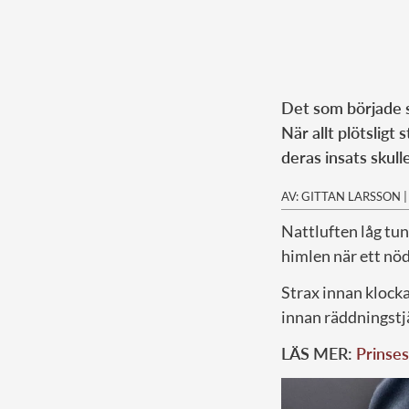
Det som började so
När allt plötsligt
deras insats skull
AV: GITTAN LARSSON
Nattluften låg tu
himlen när ett nöd
Strax innan klocka
innan räddningstjä
LÄS MER:
Prinses