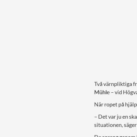
Två värnpliktiga f
Mühle
– vid Högva
När ropet på hjäl
– Det var ju en sk
situationen, säger