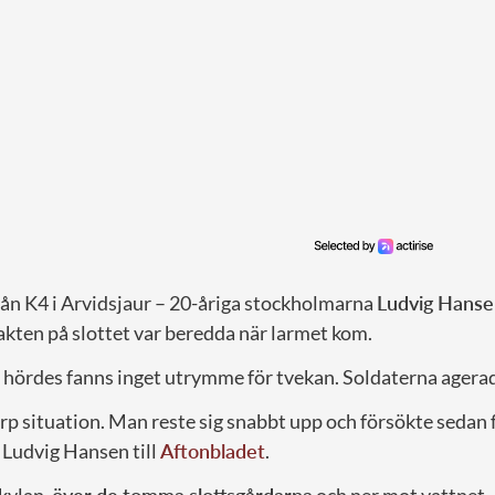
rån K4 i Arvidsjaur – 20-åriga stockholmarna
Ludvig Hans
kten på slottet var beredda när larmet kom.
p hördes fanns inget utrymme för tvekan. Soldaterna agerad
arp situation. Man reste sig snabbt upp och försökte sedan
 Ludvig Hansen till
Aftonbladet
.