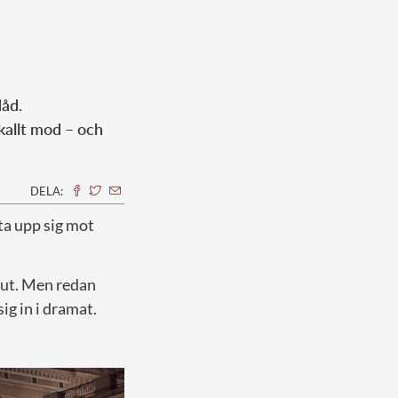
dåd.
skallt mod – och
DELA:
ta upp sig mot
 ut. Men redan
ig in i dramat.