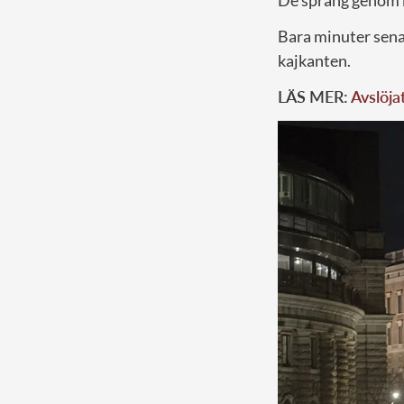
De sprang genom 
Bara minuter sena
kajkanten.
LÄS MER:
Avslöja