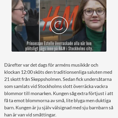
Därefter var det dags för arméns musikkår och
klockan 12:00 sköts den traditionsenliga saluten med
21 skott från Skeppsholmen. Sedan fick undersåtarna
som samlats vid Stockholms slott överräcka vackra
blommor till monarken. Kungen såg extra förtjust i att
få ta emot blommorna av små, lite blyga men duktiga
barn. Kungen är ju själv välsignad med sju barnbarn så
han är van vid småttingar.