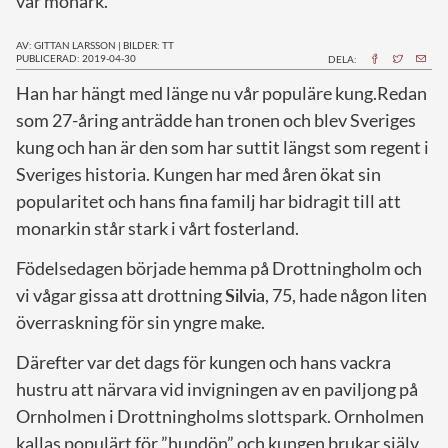
vår monark.
AV: GITTAN LARSSON
|
BILDER: TT
PUBLICERAD: 2019-04-30
DELA:
H
an har hängt med länge nu vår populäre kung.Redan
som 27-åring anträdde han tronen och blev Sveriges
kung och han är den som har suttit längst som regent i
Sveriges historia. Kungen har med åren ökat sin
popularitet och hans fina familj har bidragit till att
monarkin står stark i vårt fosterland.
Födelsedagen började hemma på Drottningholm och
vi vågar gissa att drottning
Silvia
, 75, hade någon liten
överraskning för sin yngre make.
Därefter var det dags för kungen och hans vackra
hustru att närvara vid invigningen av en paviljong på
Ornholmen i Drottningholms slottspark. Ornholmen
kallas populärt för ”hundön” och kungen brukar själv