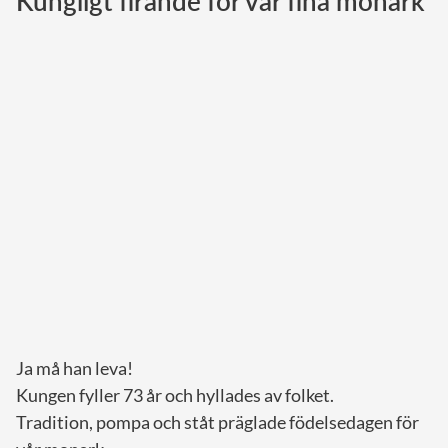
Kungligt firande för vår fina monark
Norska kungahuset
Danska kungahuset
Spanska kungahuset
Nederländska kungahuset
Belgiska kungahuset
Jordanska kungahuset
Luxemburgska storhertighuset
Japanska kejsarhuset
Thailändska kungahuset
Marockanska kungahuset
Ja må han leva!
Monacos furstehus
Kungen fyller 73 år och hyllades av folket.
Tradition, pompa och ståt präglade födelsedagen för