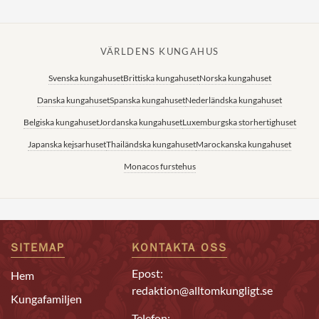
VÄRLDENS KUNGAHUS
Svenska kungahuset
Brittiska kungahuset
Norska kungahuset
Danska kungahuset
Spanska kungahuset
Nederländska kungahuset
Belgiska kungahuset
Jordanska kungahuset
Luxemburgska storhertighuset
Japanska kejsarhuset
Thailändska kungahuset
Marockanska kungahuset
Monacos furstehus
SITEMAP
KONTAKTA OSS
Epost:
Hem
redaktion@alltomkungligt.se
Kungafamiljen
Telefon: