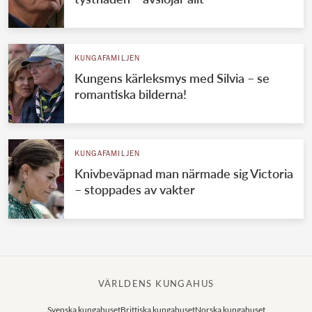
KUNGAFAMILJEN
Kungens kärleksmys med Silvia – se
romantiska bilderna!
KUNGAFAMILJEN
Knivbeväpnad man närmade sig Victoria
– stoppades av vakter
VÄRLDENS KUNGAHUS
Svenska kungahuset
Brittiska kungahuset
Norska kungahuset