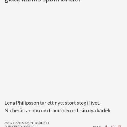
Norska kungahuset
Danska kungahuset
Spanska kungahuset
Nederländska kungahuset
Belgiska kungahuset
Jordanska kungahuset
Luxemburgska storhertighuset
Japanska kejsarhuset
Thailändska kungahuset
Marockanska kungahuset
Lena Philipsson tar ett nytt stort steg i livet.
Monacos furstehus
Nu berättar hon om framtiden och sin nya kärlek.
AV: GITTAN LARSSON
|
BILDER: TT
PUBLICERAD: 2024-10-11
DELA: