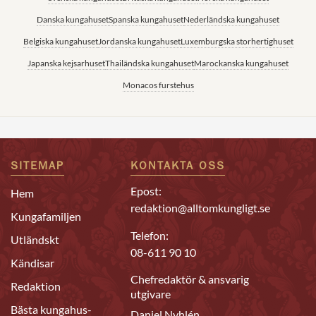
Danska kungahuset
Spanska kungahuset
Nederländska kungahuset
Belgiska kungahuset
Jordanska kungahuset
Luxemburgska storhertighuset
Japanska kejsarhuset
Thailändska kungahuset
Marockanska kungahuset
Monacos furstehus
SITEMAP
KONTAKTA OSS
Epost:
Hem
redaktion@alltomkungligt.se
Kungafamiljen
Telefon:
Utländskt
08-611 90 10
Kändisar
Chefredaktör & ansvarig
Redaktion
utgivare
Bästa kungahus-
Daniel Nyhlén