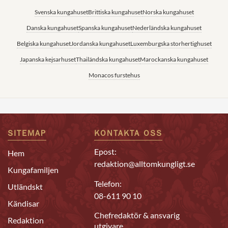
Svenska kungahuset
Brittiska kungahuset
Norska kungahuset
Danska kungahuset
Spanska kungahuset
Nederländska kungahuset
Belgiska kungahuset
Jordanska kungahuset
Luxemburgska storhertighuset
Japanska kejsarhuset
Thailändska kungahuset
Marockanska kungahuset
Monacos furstehus
SITEMAP
KONTAKTA OSS
Epost:
Hem
redaktion@alltomkungligt.se
Kungafamiljen
Telefon:
Utländskt
08-611 90 10
Kändisar
Chefredaktör & ansvarig
Redaktion
utgivare