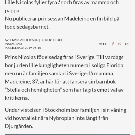
Lille Nicolas fyller fyra år och firas av mamma och
pappa.
Nu publicerar prinsessan Madeleine en fin bild på
födelsedagsbarnet.
AV: EMMA ANDERSSON
|
BILDER: TT OCH
INSTAGRAM
DELA:
PUBLICERAD: 2019-06-15
P
rins Nicolas födelsedag firas i Sverige. Till vardags
bor ju den lille kungligheten numera i soliga Florida
men nu är familjen samlad i Sverige då mamma
Madeleine, 37, är här för att lansera sin barnbok
”Stella och hemligheten” som har tagits emot väl av
kritikerna.
Under vistelsen i Stockholm bor familjen i sin våning
vid hovstallet nära Nybroplan inte långt från
Djurgården.