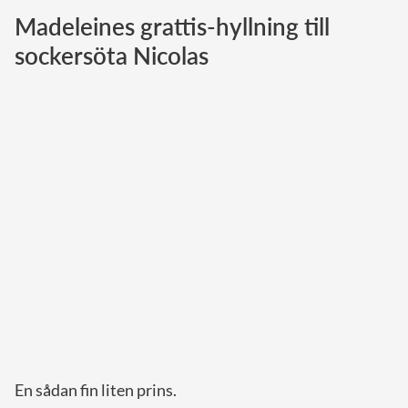
Madeleines grattis-hyllning till
Norska kungahuset
sockersöta Nicolas
Danska kungahuset
Spanska kungahuset
Nederländska kungahuset
Belgiska kungahuset
Jordanska kungahuset
Luxemburgska storhertighuset
Japanska kejsarhuset
Thailändska kungahuset
Marockanska kungahuset
Monacos furstehus
En sådan fin liten prins.