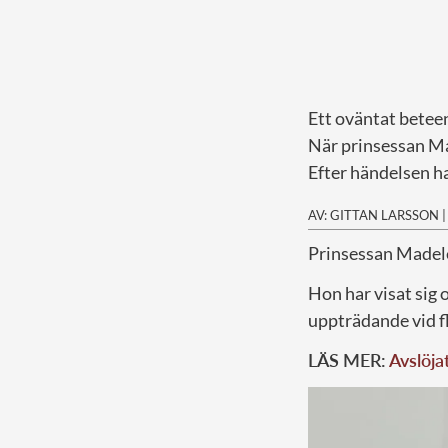
Ett oväntat betee
När prinsessan Ma
Efter händelsen ha
AV: GITTAN LARSSON
P
rinsessan Madelei
Hon har visat sig o
uppträdande vid f
LÄS MER:
Avslöja