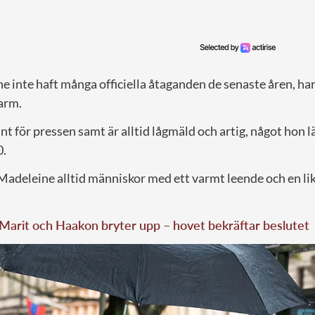
e inte haft många officiella åtaganden de senaste åren, har
arm.
t för pressen samt är alltid lågmäld och artig, något hon lä
0.
deleine alltid människor med ett varmt leende och en li
Marit och Haakon bryter upp – hovet bekräftar beslutet