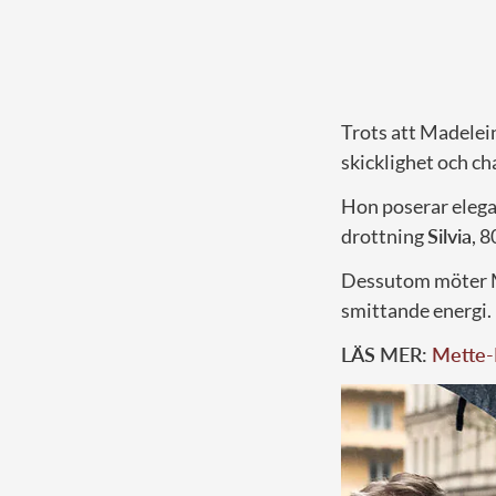
Trots att Madelein
skicklighet och ch
Hon poserar elegan
drottning
Silvia
, 8
Dessutom möter Ma
smittande energi.
LÄS MER:
Mette-