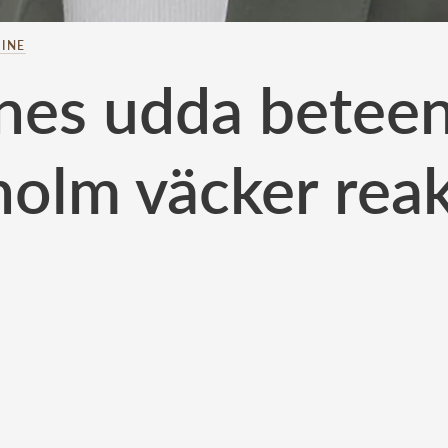
INE
nes udda beteend
holm väcker reak