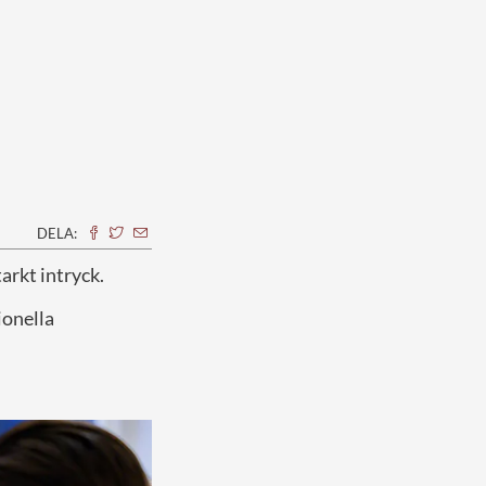
DELA:
tarkt intryck.
ionella