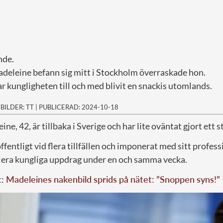
nde.
deleine befann sig mitt i Stockholm överraskade hon.
r kungligheten till och med blivit en snackis utomlands.
|
BILDER: TT
|
PUBLICERAD: 2024-10-18
ne, 42, är tillbaka i Sverige och har lite oväntat gjort ett s
ffentligt vid flera tillfällen och imponerat med sitt profess
lera kungliga uppdrag under en och samma vecka.
t: Madeleines nakenbild sprids på nätet: ”Snoppen syns!”