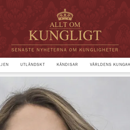
SENASTE NYHETERNA OM KUNGLIGHETER
LJEN
UTLÄNDSKT
KÄNDISAR
VÄRLDENS KUNGA