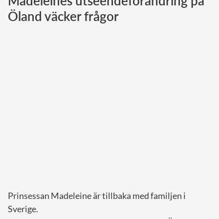
Madeleines utseendeförändring på
Öland väcker frågor
Norska kungahuset
Danska kungahuset
Spanska kungahuset
Nederländska kungahuset
Belgiska kungahuset
Jordanska kungahuset
Luxemburgska storhertighuset
Japanska kejsarhuset
Thailändska kungahuset
Marockanska kungahuset
Monacos furstehus
Prinsessan Madeleine är tillbaka med familjen i
Sverige.