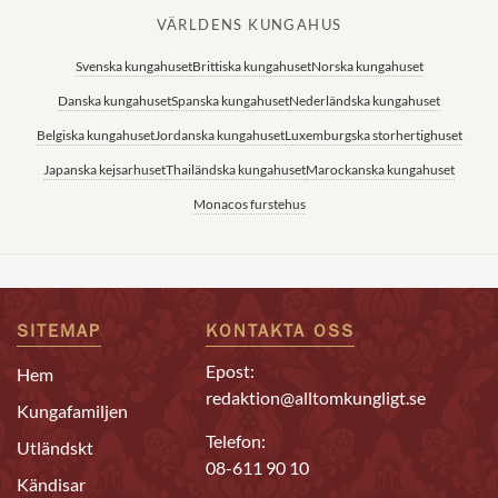
VÄRLDENS KUNGAHUS
Svenska kungahuset
Brittiska kungahuset
Norska kungahuset
Danska kungahuset
Spanska kungahuset
Nederländska kungahuset
Belgiska kungahuset
Jordanska kungahuset
Luxemburgska storhertighuset
Japanska kejsarhuset
Thailändska kungahuset
Marockanska kungahuset
Monacos furstehus
SITEMAP
KONTAKTA OSS
Epost:
Hem
redaktion@alltomkungligt.se
Kungafamiljen
Telefon:
Utländskt
08-611 90 10
Kändisar