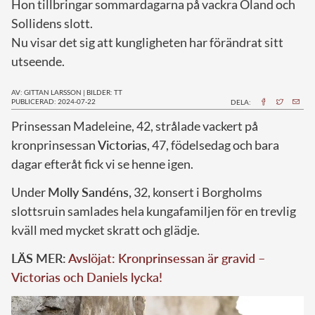
Hon tillbringar sommardagarna på vackra Öland och
Sollidens slott.
Nu visar det sig att kungligheten har förändrat sitt
utseende.
AV: GITTAN LARSSON
|
BILDER: TT
PUBLICERAD: 2024-07-22
DELA:
P
rinsessan Madeleine, 42, strålade vackert på
kronprinsessan
Victorias
, 47, födelsedag och bara
dagar efteråt fick vi se henne igen.
Under
Molly Sandéns,
32, konsert i Borgholms
slottsruin samlades hela kungafamiljen för en trevlig
kväll med mycket skratt och glädje.
LÄS MER:
Avslöjat: Kronprinsessan är gravid –
Victorias och Daniels lycka!