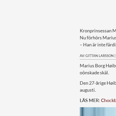
Kronprinsessan Me
Nu förhörs Marius
– Han är inte färd
AV: GITTAN LARSSON
M
arius Borg Høiby
oönskade skäl.
Den 27-årige Høiby
augusti.
LÄS MER:
Chockb