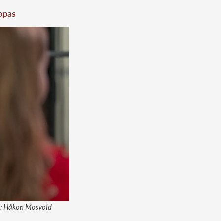
ppas
ld: Håkon Mosvold