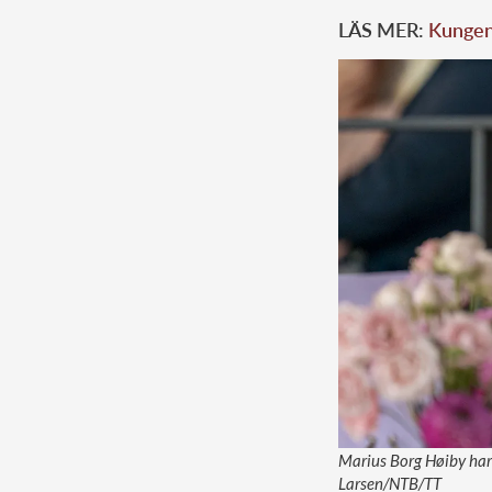
LÄS MER:
Kungens
Marius Borg Høiby har 
Larsen/NTB/TT