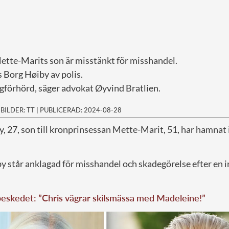
tte-Marits son är misstänkt för misshandel.
 Borg Høiby av polis.
igförhörd, säger advokat Øyvind Bratlien.
|
BILDER: TT
|
PUBLICERAD: 2024-08-28
, 27, son till kronprinsessan Mette-Marit, 51, har hamnat 
 står anklagad för misshandel och skadegörelse efter en in
eskedet: ”Chris vägrar skilsmässa med Madeleine!”