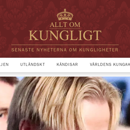
SENASTE NYHETERNA OM KUNGLIGHETER
LJEN
UTLÄNDSKT
KÄNDISAR
VÄRLDENS KUNGA