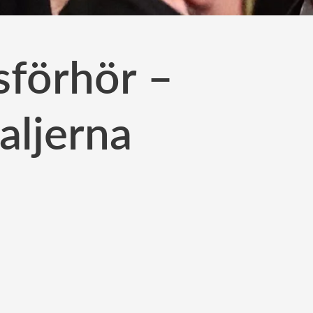
sförhör –
aljerna