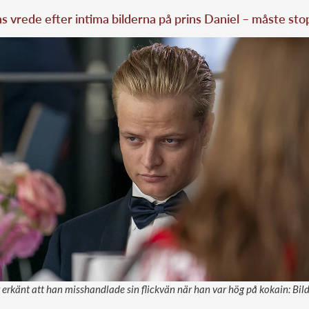
 vrede efter intima bilderna på prins Daniel – måste sto
erkänt att han misshandlade sin flickvän när han var hög på kokain: Bi