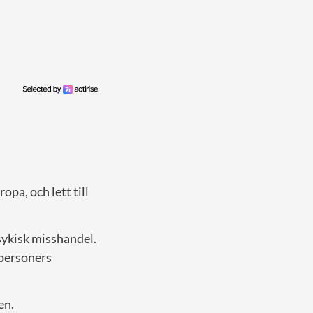
pa, och lett till
sykisk misshandel.
 personers
en.