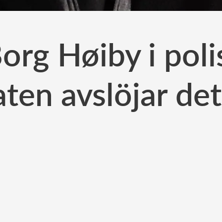
org Høiby i poli
ten avslöjar det