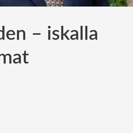
en – iskalla
amat