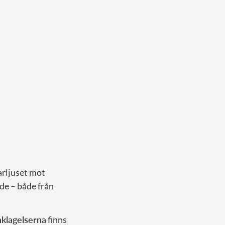
arljuset mot
de – både från
anklagelserna
finns