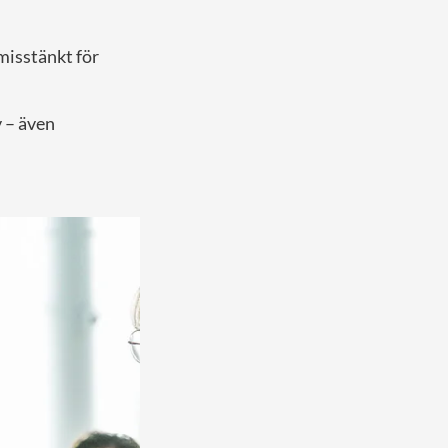
misstänkt för
 – även