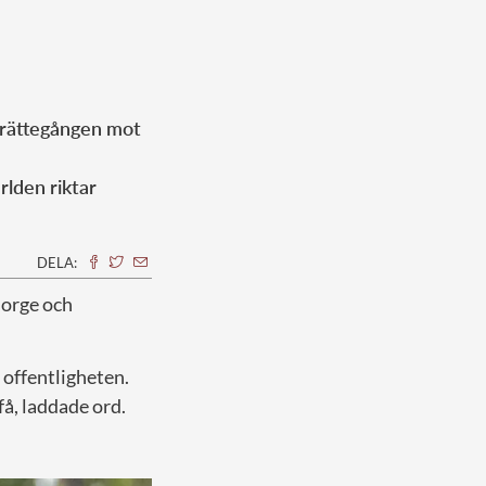
r rättegången mot
rlden riktar
DELA:
Norge och
 offentligheten.
få, laddade ord.