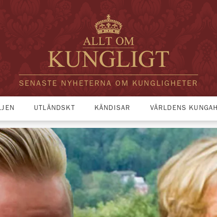
SENASTE NYHETERNA OM KUNGLIGHETER
LJEN
UTLÄNDSKT
KÄNDISAR
VÄRLDENS KUNGA