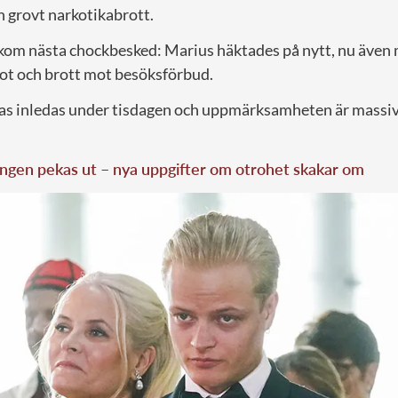
h grovt narkotikabrott.
m nästa chockbesked: Marius häktades på nytt, nu även 
ot och brott mot besöksförbud.
as inledas under tisdagen och uppmärksamheten är massiv
ngen pekas ut – nya uppgifter om otrohet skakar om