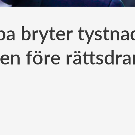
a bryter tystnad
en före rättsdr