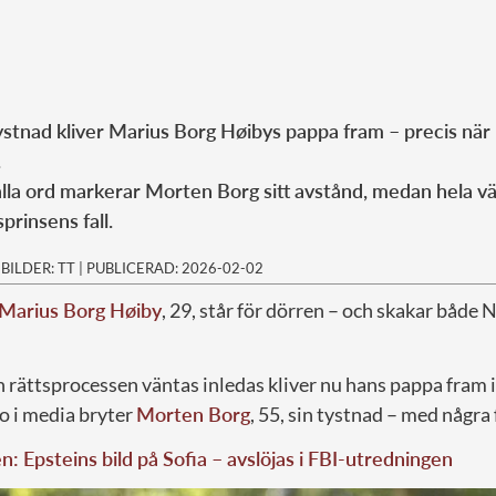
 tystnad kliver Marius Borg Høibys pappa fram – precis nä
.
alla ord markerar Morten Borg sitt avstånd, medan hela vä
prinsens fall.
|
BILDER: TT
|
PUBLICERAD: 2026-02-02
Marius Borg Høiby
, 29, står för dörren – och skakar både 
rättsprocessen väntas inledas kliver nu hans pappa fram i
ro i media bryter
Morten Borg
, 55, sin tystnad – med några 
: Epsteins bild på Sofia – avslöjas i FBI-utredningen