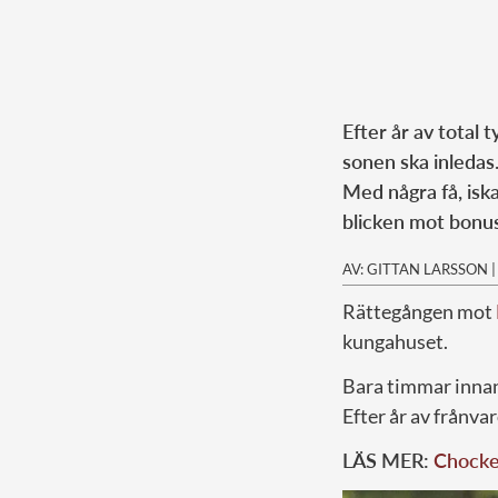
Efter år av total
sonen ska inledas
Med några få, isk
blicken mot bonus
AV: GITTAN LARSSON
Rättegången mot
kungahuset.
Bara timmar innan 
Efter år av frånva
LÄS MER:
Chocken