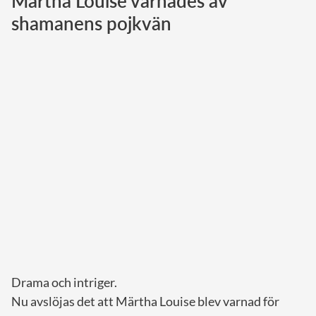
Märtha Louise varnades av
shamanens pojkvän
Norska kungahuset
Danska kungahuset
Spanska kungahuset
Nederländska kungahuset
Belgiska kungahuset
Jordanska kungahuset
Luxemburgska storhertighuset
Japanska kejsarhuset
Thailändska kungahuset
Marockanska kungahuset
Monacos furstehus
Drama och intriger.
Nu avslöjas det att Märtha Louise blev varnad för