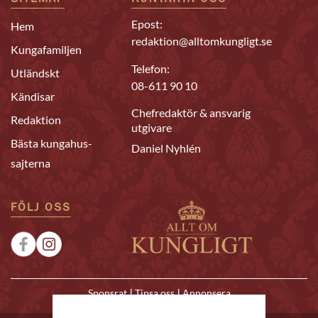
Epost:
Hem
redaktion@alltomkungligt.se
Kungafamiljen
Telefon:
Utländskt
08-611 90 10
Kändisar
Chefredaktör & ansvarig
Redaktion
utgivare
Bästa kungahus-
Daniel Nyhlén
sajterna
FÖLJ OSS
|
|
Sponsrat
Tipsa oss
Annonsera