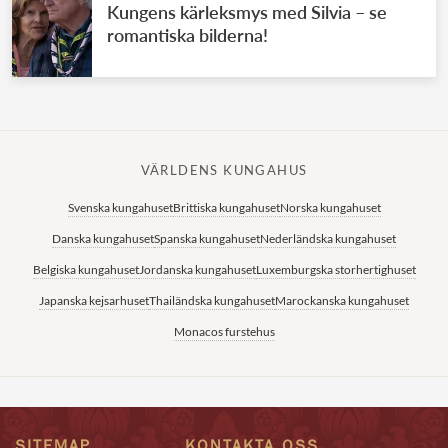
Kungens kärleksmys med Silvia – se
romantiska bilderna!
VÄRLDENS KUNGAHUS
Svenska kungahuset
Brittiska kungahuset
Norska kungahuset
Danska kungahuset
Spanska kungahuset
Nederländska kungahuset
Belgiska kungahuset
Jordanska kungahuset
Luxemburgska storhertighuset
Japanska kejsarhuset
Thailändska kungahuset
Marockanska kungahuset
Monacos furstehus
SITEMAP
KONTAKTA OSS