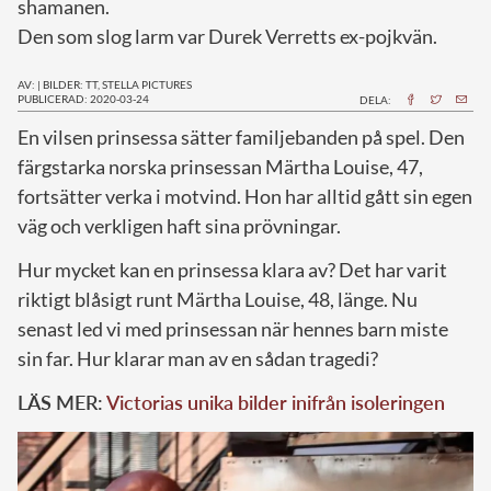
shamanen.
Den som slog larm var Durek Verretts ex-pojkvän.
AV:
|
BILDER: TT, STELLA PICTURES
PUBLICERAD: 2020-03-24
DELA:
E
n vilsen prinsessa sätter familjebanden på spel. Den
färgstarka norska prinsessan Märtha Louise, 47,
fortsätter verka i motvind. Hon har alltid gått sin egen
väg och verkligen haft sina prövningar.
Hur mycket kan en prinsessa klara av? Det har varit
riktigt blåsigt runt Märtha Louise, 48, länge. Nu
senast led vi med prinsessan när hennes barn miste
sin far. Hur klarar man av en sådan tragedi?
LÄS MER:
Victorias unika bilder inifrån isoleringen