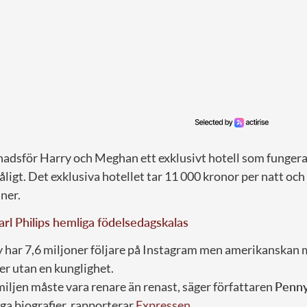
knadsför Harry och Meghan ett exklusivt hotell som funger
åligt. Det exklusiva hotellet tar 11 000 kronor per natt och 
ner.
arl Philips hemliga födelsedagskalas
har 7,6 miljoner följare på Instagram men amerikanskan m
cer utan en kunglighet.
iljen måste vara renare än renast, säger författaren
Penn
iga biografier, rapporterar
Expressen
.