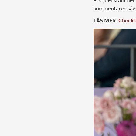
– Ja, det stämmer.
kommentarer, säg
LÄS MER:
Chockb