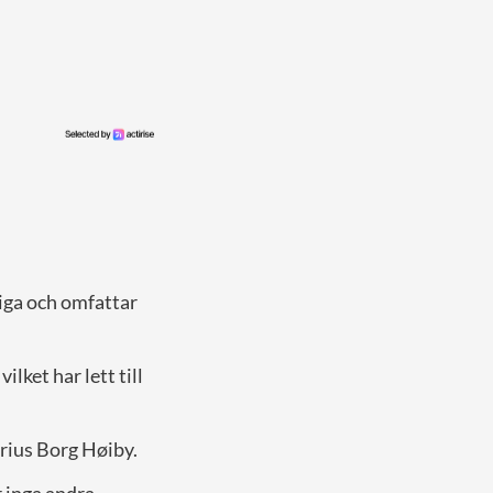
iga och omfattar
lket har lett till
rius Borg Høiby.