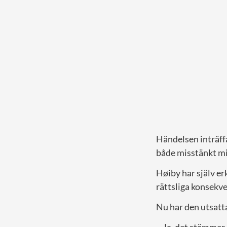
Händelsen inträff
både misstänkt mi
Høiby har själv er
rättsliga konsekve
Nu har den utsatt