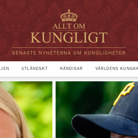
SENASTE NYHETERNA OM KUNGLIGHETER
LJEN
UTLÄNDSKT
KÄNDISAR
VÄRLDENS KUNGA