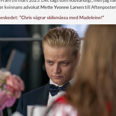
 Fram till mars 2025. Det sågs som nödvändigt, men jag ha
er kvinnans advokat
Mette Yvonne Larsen
till Aftenposten
eskedet: ”Chris vägrar skilsmässa med Madeleine!”