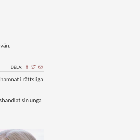
kvän.
DELA:
hamnat i rättsliga
sshandlat sin unga