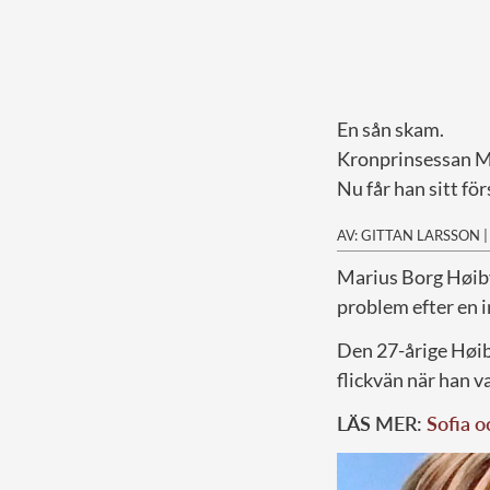
En sån skam.
Kronprinsessan Me
Nu får han sitt fö
AV: GITTAN LARSSON
M
arius Borg Høib
problem efter en i
Den 27-årige Høiby
flickvän när han v
LÄS MER:
Sofia oc