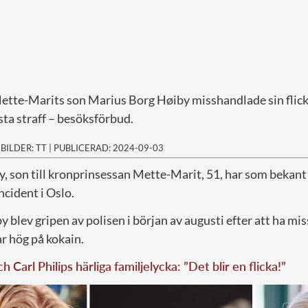
tte-Marits son Marius Borg Høiby misshandlade sin flic
rsta straff – besöksförbud.
|
BILDER: TT
|
PUBLICERAD: 2024-09-03
y, son till kronprinsessan Mette-Marit, 51, har som bekant 
ncident i Oslo.
 blev gripen av polisen i början av augusti efter att ha mi
ar hög på kokain.
h Carl Philips härliga familjelycka: ”Det blir en flicka!”