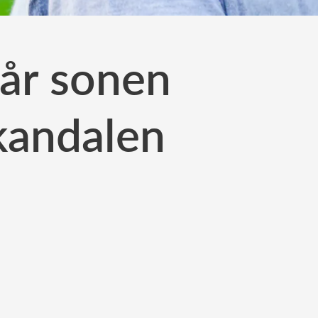
får sonen
skandalen