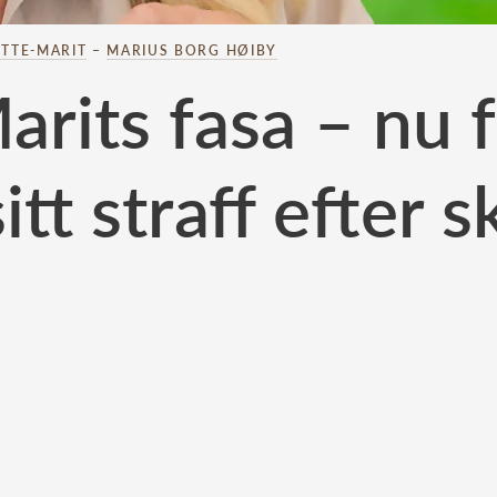
TTE-MARIT
–
MARIUS BORG HØIBY
rits fasa – nu 
itt straff efter 