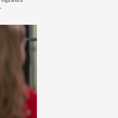
r inga andra
.