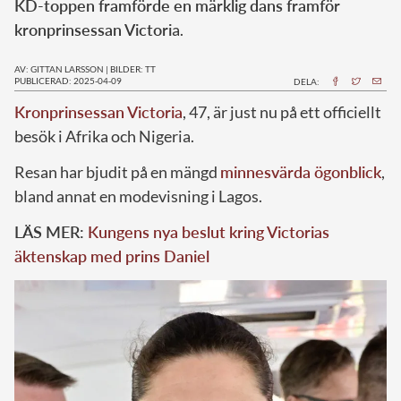
KD-toppen framförde en märklig dans framför
kronprinsessan Victori
a.
AV: GITTAN LARSSON
|
BILDER: TT
PUBLICERAD: 2025-04-09
DELA:
Kronprinsessan Victoria
, 47, är just nu på ett officiellt
besök i Afrika och Nigeria.
Resan har bjudit på en mängd
minnesvärda ögonblick
,
bland annat en modevisning i Lagos.
LÄS MER:
Kungens nya beslut kring Victorias
äktenskap med prins Daniel