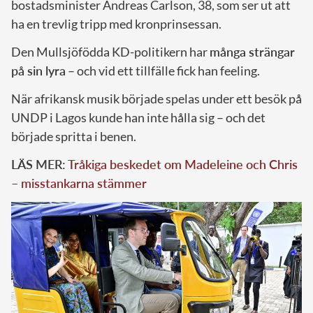
bostadsminister Andreas Carlson, 38, som ser ut att
ha en trevlig tripp med kronprinsessan.
Den Mullsjöfödda KD-politikern har
många strängar
på sin lyra
– och vid ett tillfälle fick han feeling.
När afrikansk musik började spelas under ett besök på
UNDP i Lagos kunde han inte hålla sig – och det
började spritta i benen.
LÄS MER:
Tråkiga beskedet om Madeleine och Chris
– misstankarna stämmer