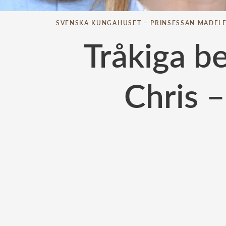
SVENSKA KUNGAHUSET
–
PRINSESSAN MADELE
Tråkiga b
Chris 