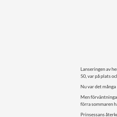
Lanseringen av he
50, var på plats o
Nu var det många
Men förväntningar
förra sommaren ha
Prinsessans återkom