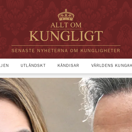
SENASTE NYHETERNA OM KUNGLIGHETER
LJEN
UTLÄNDSKT
KÄNDISAR
VÄRLDENS KUNGA