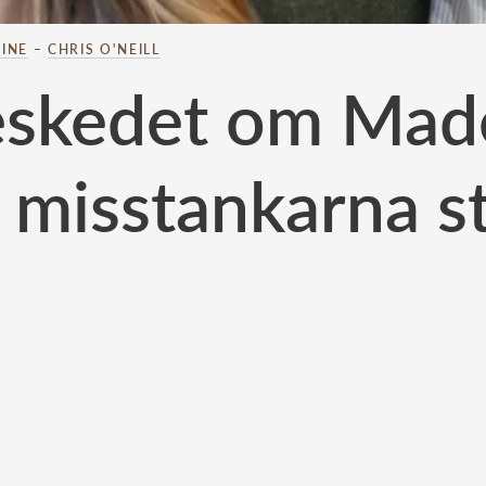
INE
–
CHRIS O'NEILL
eskedet om Mad
– misstankarna 