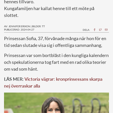
hennes tillvaro.
Kungafamiljen har kallat henne till ett möte på
slottet.
AV: JENNIFER ERIXON
|
BILDER: TT
PUBLICERAD: 2024-04-27
DELA:
P
rinsessan Sofia, 37, förvånade många när hon för en
tid sedan slutade visa sig i offentliga sammanhang,
Prinsessan var som bortblåst i den kungliga kalendern
och spekulationerna tog fart med en rad olika teorier
om vad som hänt.
LÄS MER:
Victoria vägrar: kronprinsessans skarpa
nej överraskar alla