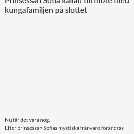
Prinsessan Sofia kallad till möte med
kungafamiljen på slottet
Norska kungahuset
Danska kungahuset
Spanska kungahuset
Nederländska kungahuset
Belgiska kungahuset
Jordanska kungahuset
Luxemburgska storhertighuset
Japanska kejsarhuset
Thailändska kungahuset
Marockanska kungahuset
Monacos furstehus
Nu får det vara nog.
Efter prinsessan Sofias mystiska frånvaro förändras