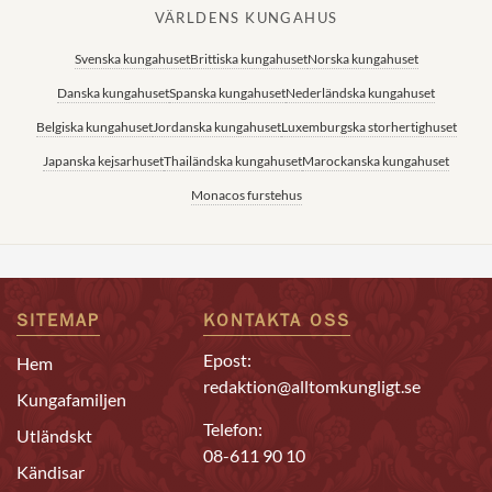
VÄRLDENS KUNGAHUS
Svenska kungahuset
Brittiska kungahuset
Norska kungahuset
Danska kungahuset
Spanska kungahuset
Nederländska kungahuset
Belgiska kungahuset
Jordanska kungahuset
Luxemburgska storhertighuset
Japanska kejsarhuset
Thailändska kungahuset
Marockanska kungahuset
Monacos furstehus
SITEMAP
KONTAKTA OSS
Epost:
Hem
redaktion@alltomkungligt.se
Kungafamiljen
Telefon:
Utländskt
08-611 90 10
Kändisar