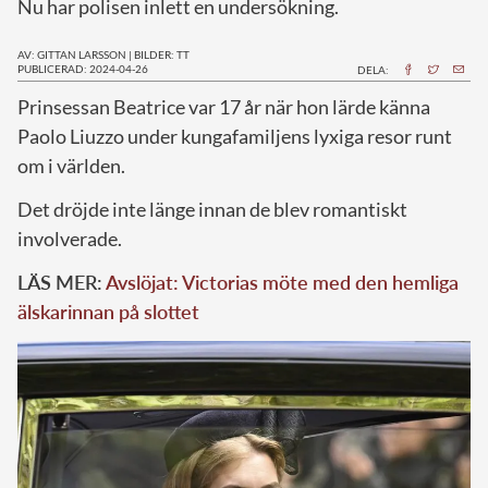
Nu har polisen inlett en undersökning.
AV: GITTAN LARSSON
|
BILDER: TT
PUBLICERAD: 2024-04-26
DELA:
P
rinsessan Beatrice var 17 år när hon lärde känna
Paolo Liuzzo under kungafamiljens lyxiga resor runt
om i världen.
Det dröjde inte länge innan de blev romantiskt
involverade.
LÄS MER:
Avslöjat: Victorias möte med den hemliga
älskarinnan på slottet