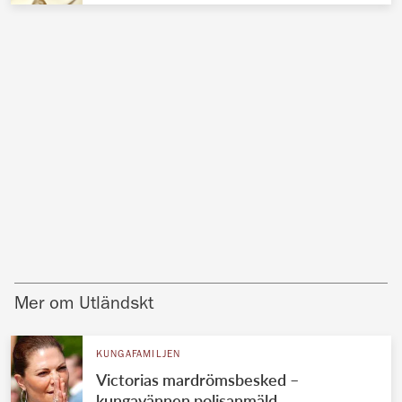
Mer om Utländskt
KUNGAFAMILJEN
Victorias mardrömsbesked –
kungavännen polisanmäld