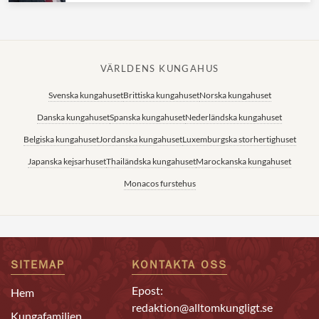
VÄRLDENS KUNGAHUS
Svenska kungahuset
Brittiska kungahuset
Norska kungahuset
Danska kungahuset
Spanska kungahuset
Nederländska kungahuset
Belgiska kungahuset
Jordanska kungahuset
Luxemburgska storhertighuset
Japanska kejsarhuset
Thailändska kungahuset
Marockanska kungahuset
Monacos furstehus
SITEMAP
KONTAKTA OSS
Epost:
Hem
redaktion@alltomkungligt.se
Kungafamiljen