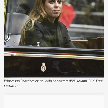
Prinsessan Beatrices ex-pojkvän har hittats död i Miami. Bild: Paul
Ellis/AP/TT