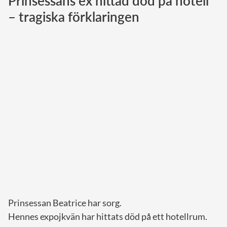
Prinsessans ex hittad död på hotell
– tragiska förklaringen
Norska kungahuset
Danska kungahuset
Spanska kungahuset
Nederländska kungahuset
Belgiska kungahuset
Jordanska kungahuset
Luxemburgska storhertighuset
Japanska kejsarhuset
Thailändska kungahuset
Marockanska kungahuset
Monacos furstehus
Prinsessan Beatrice har sorg.
Hennes expojkvän har hittats död på ett hotellrum.