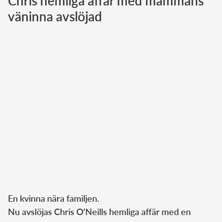
Chris hemliga affär med mammans
väninna avslöjad
Norska kungahuset
Danska kungahuset
Spanska kungahuset
Nederländska kungahuset
Belgiska kungahuset
Jordanska kungahuset
Luxemburgska storhertighuset
Japanska kejsarhuset
Thailändska kungahuset
Marockanska kungahuset
Monacos furstehus
En kvinna nära familjen.
Nu avslöjas Chris O’Neills hemliga affär med en