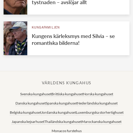
tystnaden – avslöjar allt
KUNGAFAMILJEN
Kungens kärleksmys med Silvia – se
romantiska bilderna!
VÄRLDENS KUNGAHUS
Svenska kungahuset
Brittiska kungahuset
Norska kungahuset
Danska kungahuset
Spanska kungahuset
Nederländska kungahuset
Belgiska kungahuset
Jordanska kungahuset
Luxemburgska storhertighuset
Japanska kejsarhuset
Thailändska kungahuset
Marockanska kungahuset
Monacos furstehus