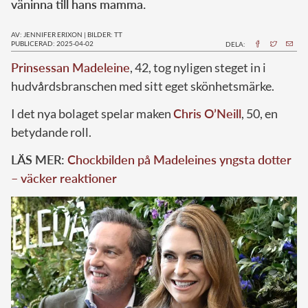
väninna till hans mamma.
AV: JENNIFER ERIXON
|
BILDER: TT
PUBLICERAD: 2025-04-02
DELA:
Prinsessan Madeleine
, 42, tog nyligen steget in i
hudvårdsbranschen med sitt eget skönhetsmärke.
I det nya bolaget spelar maken
Chris O’Neill
, 50, en
betydande roll.
LÄS MER:
Chockbilden på Madeleines yngsta dotter
– väcker reaktioner