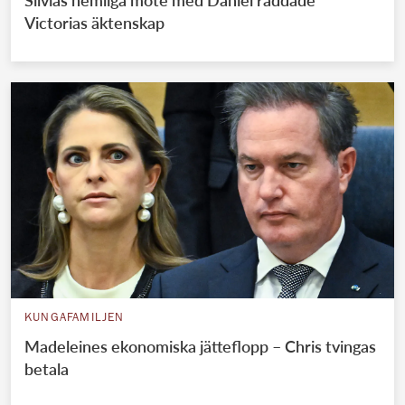
Silvias hemliga möte med Daniel räddade
Victorias äktenskap
KUNGAFAMILJEN
Madeleines ekonomiska jätteflopp – Chris tvingas
betala