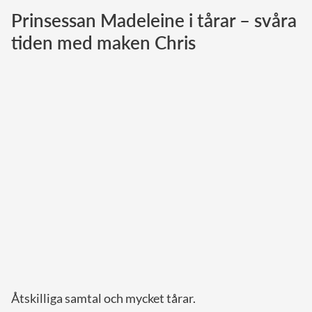
Prinsessan Madeleine i tårar – svåra
Norska kungahuset
tiden med maken Chris
Danska kungahuset
Spanska kungahuset
Nederländska kungahuset
Belgiska kungahuset
Jordanska kungahuset
Luxemburgska storhertighuset
Japanska kejsarhuset
Thailändska kungahuset
Marockanska kungahuset
Monacos furstehus
Åtskilliga samtal och mycket tårar.