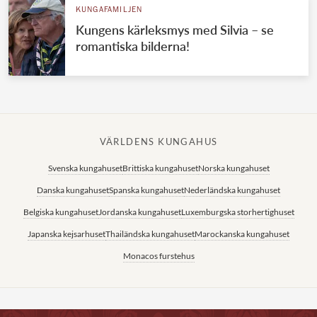
KUNGAFAMILJEN
Kungens kärleksmys med Silvia – se
romantiska bilderna!
VÄRLDENS KUNGAHUS
Svenska kungahuset
Brittiska kungahuset
Norska kungahuset
Danska kungahuset
Spanska kungahuset
Nederländska kungahuset
Belgiska kungahuset
Jordanska kungahuset
Luxemburgska storhertighuset
Japanska kejsarhuset
Thailändska kungahuset
Marockanska kungahuset
Monacos furstehus