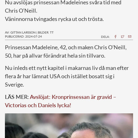
Nu avslöjas prinsessan Madeleines svåra tid med
Chris O’Neill.
Väninnorna tvingades rycka ut och trösta.
AV: GITTAN LARSSON
|
BILDER: TT
PUBLICERAD: 2024-07-24
DELA:
P
rinsessan Madeleine, 42, och maken Chris O’Neill,
50, har på allvar förändrat hela sin tillvaro.
Nu inleds ett nytt kapitel i makarnas liv då man efter
flera år har lämnat USA och istället bosatt sig i
Sverige.
LÄS MER:
Avslöjat: Kronprinsessan är gravid –
Victorias och Daniels lycka!