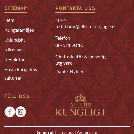
SITEMAP
KONTAKTA OSS
Epost:
Hem
redaktion@alltomkungligt.se
Kungafamiljen
Telefon:
Utländskt
08-611 90 10
Kändisar
Chefredaktör & ansvarig
Redaktion
utgivare
Bästa kungahus-
Daniel Nyhlén
sajterna
FÖLJ OSS
|
|
Sponsrat
Tipsa oss
Annonsera