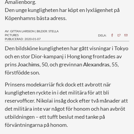
Amalienborg.
Den unge kungligheten har köpt en lyxlägenhet på
Köpenhamns bästa adress.
AV: GITTAN LARSSON
|
BILDER: STELLA
PICTURES
DELA:
PUBLICERAD: 2020-01-07
D
en bildsköne kungligheten har gått visningar i Tokyo
och en stor Dior-kampanj i Hong kong frontades av
prins
Joachims
, 50, och grevinnan
Alexandras
, 55,
förstfödde son.
Prinsens modekarriär fick dock ett avbrott när
kungligheten ryckte in i det militära för att bli
reservofficer. Nikolai insåg dock efter två månader att
det militära inte var något för honom och han avbröt
utbildningen – ett tufft beslut med tanke på
förväntningarna på honom.