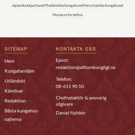
Japanska kejsarhuset
Thailändska kungahuset
Marockanska kungahuset
Monacos furstehus
SITEMAP
KONTAKTA OSS
Epost:
Hem
redaktion@alltomkungligt.se
Kungafamiljen
Telefon:
Utländskt
08-611 90 10
Kändisar
Chefredaktör & ansvarig
Redaktion
utgivare
Bästa kungahus-
Daniel Nyhlén
sajterna