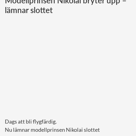
Modellprinsen Nikolai bryter upp –
lämnar slottet
Norska kungahuset
Danska kungahuset
Spanska kungahuset
Nederländska kungahuset
Belgiska kungahuset
Jordanska kungahuset
Luxemburgska storhertighuset
Japanska kejsarhuset
Thailändska kungahuset
Marockanska kungahuset
Monacos furstehus
Dags att bli flygfärdig.
Nu lämnar modellprinsen Nikolai slottet