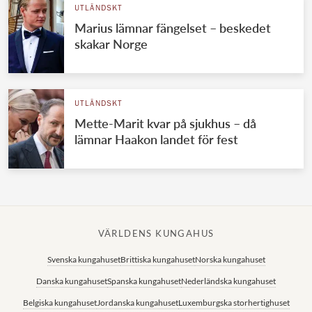
UTLÄNDSKT
Marius lämnar fängelset – beskedet
skakar Norge
UTLÄNDSKT
Mette-Marit kvar på sjukhus – då
lämnar Haakon landet för fest
VÄRLDENS KUNGAHUS
Svenska kungahuset
Brittiska kungahuset
Norska kungahuset
Danska kungahuset
Spanska kungahuset
Nederländska kungahuset
Belgiska kungahuset
Jordanska kungahuset
Luxemburgska storhertighuset