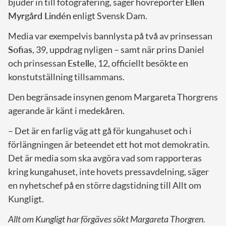
bjuder in till fotografering, säger hovreporter
Ellen
Myrgård Lindén
enligt Svensk Dam.
Media var exempelvis bannlysta på två av prinsessan
Sofias
, 39, uppdrag nyligen – samt när prins Daniel
och prinsessan
Estelle
, 12, officiellt besökte en
konstutställning tillsammans.
Den begränsade insynen genom Margareta Thorgrens
agerande är känt i medekåren.
– Det är en farlig väg att gå för kungahuset och i
förlängningen är beteendet ett hot mot demokratin.
Det är media som ska avgöra vad som rapporteras
kring kungahuset, inte hovets pressavdelning, säger
en nyhetschef på en större dagstidning till Allt om
Kungligt.
Allt om Kungligt har förgäves sökt Margareta Thorgren.