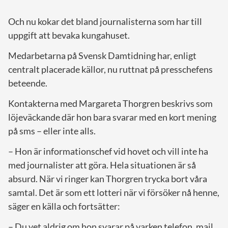
Och nu kokar det bland journalisterna som har till
uppgift att bevaka kungahuset.
Medarbetarna på Svensk Damtidning har, enligt
centralt placerade källor, nu ruttnat på presschefens
beteende.
Kontakterna med Margareta Thorgren beskrivs som
löjeväckande där hon bara svarar med en kort mening
på sms – eller inte alls.
– Hon är informationschef vid hovet och vill inte ha
med journalister att göra. Hela situationen är så
absurd. När vi ringer kan Thorgren trycka bort våra
samtal. Det är som ett lotteri när vi försöker nå henne,
säger en källa och fortsätter:
– Du vet aldrig om hon svarar på varken telefon, mail