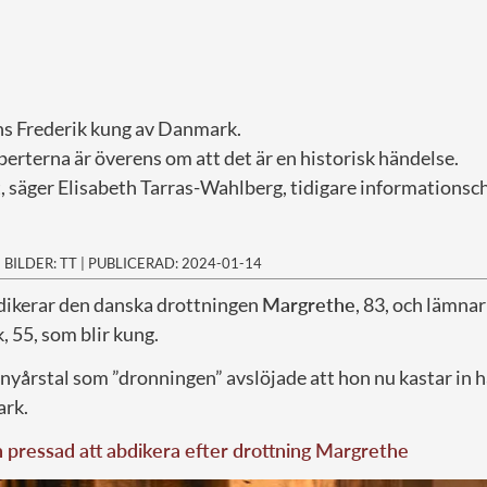
ins Frederik kung av Danmark.
erterna är överens om att det är en historisk händelse.
t, säger Elisabeth Tarras-Wahlberg, tidigare informationsc
|
BILDER: TT
|
PUBLICERAD: 2024-01-14
bdikerar den danska drottningen
Margrethe
, 83, och lämnar
, 55, som blir kung.
t nyårstal som ”dronningen” avslöjade att hon nu kastar i
rk.
pressad att abdikera efter drottning Margrethe