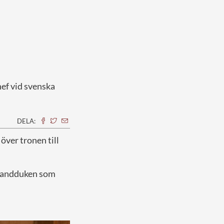
hef vid svenska
DELA:
 över tronen till
n handduken som