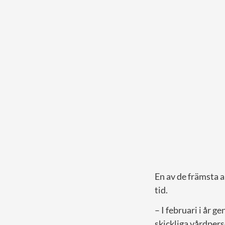
En av de främsta 
tid.
– I februari i år 
skickliga vårdper