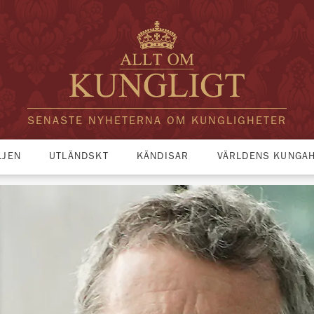
SENASTE NYHETERNA OM KUNGLIGHETER
LJEN
UTLÄNDSKT
KÄNDISAR
VÄRLDENS KUNGA