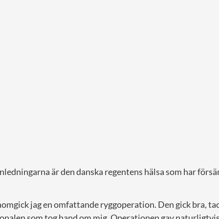
anledningarna är den danska regentens hälsa som har försä
genomgick jag en omfattande ryggoperation. Den gick bra, ta
sonalen som tog hand om mig. Operationen gav naturligtvi