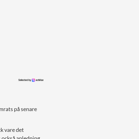
mrats på senare
ck vare det
s också anledning