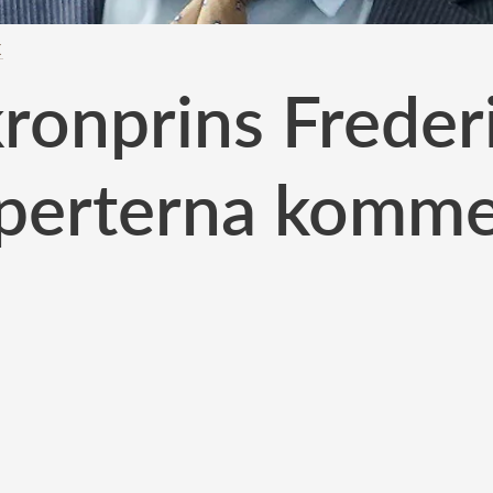
K
kronprins Freder
perterna komme