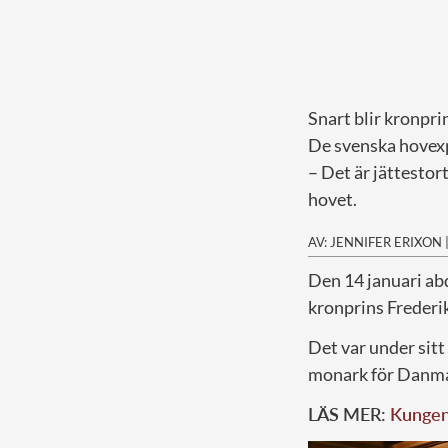
Snart blir kronpr
De svenska hovexp
– Det är jättestor
hovet.
AV: JENNIFER ERIXON
D
en 14 januari a
kronprins Frederik
Det var under sit
monark för Danma
LÄS MER:
Kungen 