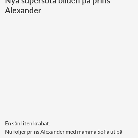
Nya supersöta bilden på prins
Alexander
Norska kungahuset
Danska kungahuset
Spanska kungahuset
Nederländska kungahuset
Belgiska kungahuset
Jordanska kungahuset
Luxemburgska storhertighuset
Japanska kejsarhuset
Thailändska kungahuset
Marockanska kungahuset
Monacos furstehus
En sån liten krabat.
Nu följer prins Alexander med mamma Sofia ut på