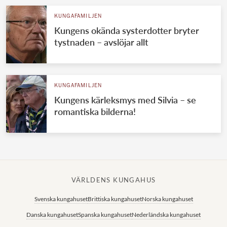
KUNGAFAMILJEN
Kungens okända systerdotter bryter
tystnaden – avslöjar allt
KUNGAFAMILJEN
Kungens kärleksmys med Silvia – se
romantiska bilderna!
VÄRLDENS KUNGAHUS
Svenska kungahuset
Brittiska kungahuset
Norska kungahuset
Danska kungahuset
Spanska kungahuset
Nederländska kungahuset