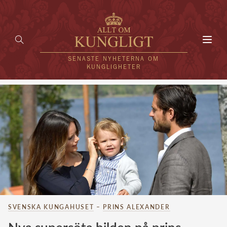
Toggl
navig
SENASTE NYHETERNA OM
KUNGLIGHETER
HEM
KUNGAFAMILJEN
UTLÄNDSKT
KÄNDISAR
VÄRLDENS KUNGAHUS
SVENSKA KUNGAHUSET
–
PRINS ALEXANDER
Svenska kungahuset
REDAKTION
Brittiska kungahuset