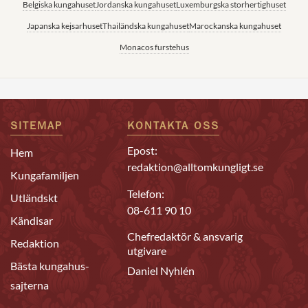
Belgiska kungahuset
Jordanska kungahuset
Luxemburgska storhertighuset
Japanska kejsarhuset
Thailändska kungahuset
Marockanska kungahuset
Monacos furstehus
SITEMAP
KONTAKTA OSS
Epost:
Hem
redaktion@alltomkungligt.se
Kungafamiljen
Telefon:
Utländskt
08-611 90 10
Kändisar
Chefredaktör & ansvarig
Redaktion
utgivare
Bästa kungahus-
Daniel Nyhlén
sajterna