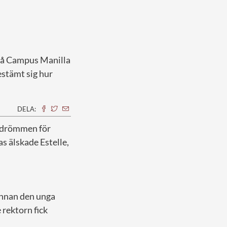
 på Campus Manilla
estämt sig hur
DELA:
ardrömmen för
as älskade Estelle,
innan den unga
rektorn fick