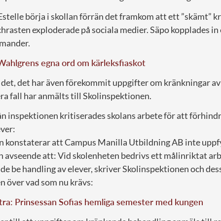
telle börja i skollan förrän det framkom att ett ”skämt” k
chrasten exploderade på sociala medier. Säpo kopplades in
imander.
Wahlgrens egna ord om kärleksfiaskot
det, det har även förekommit uppgifter om kränkningar a
lera fall har anmälts till Skolinspektionen.
rån inspektionen kritiserades skolans arbete för att förhin
ver:
n konstaterar att Campus Manilla Utbildning AB inte uppf
 avseende att: Vid skolenheten bedrivs ett målinriktat arb
e be handling av elever, skriver Skolinspektionen och de
en över vad som nu krävs:
tra: Prinsessan Sofias hemliga semester med kungen