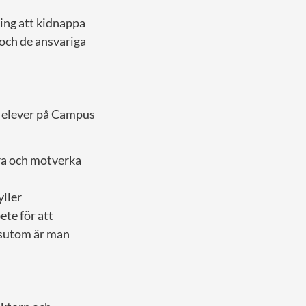
ring att kidnappa
 och de ansvariga
v elever på Campus
dra och motverka
yller
ete för att
ssutom är man