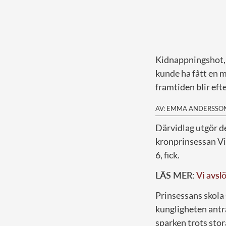
Kidnappningshot, 
kunde ha fått en 
framtiden blir eft
AV: EMMA ANDERSSO
D
ärvidlag utgör 
kronprinsessan Vic
6, fick.
LÄS MER:
Vi avsl
Prinsessans skola
kungligheten antr
sparken trots stor