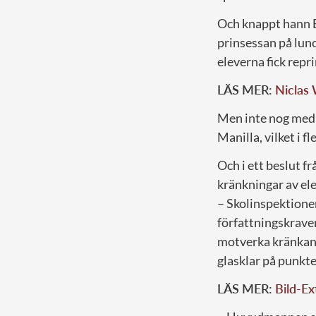
Och knappt hann Es
prinsessan på lun
eleverna fick repr
LÄS MER:
Niclas 
Men inte nog med 
Manilla, vilket i f
Och i ett beslut f
kränkningar av ele
– Skolinspektione
författningskraven
motverka kränkand
glasklar på punkt
LÄS MER:
Bild-Ex