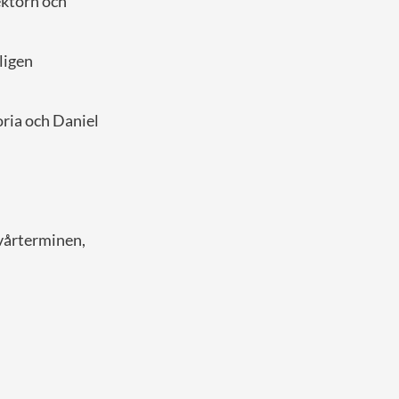
ektorn och
ligen
oria och Daniel
 vårterminen,