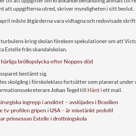
 till att uppgifter om kränkande behandling anmäls till r
att uppgifterna utred, skriver myndigheten i sitt beslut.
april måste åtgärderna vara vidtagna och redovisade skrift
 turbulens kring skolan förekom spekulationer om att Vict
ta Estelle från skandalskolan.
härliga bröllopslycka efter Noppes död
ssparet bestämt sig.
les skolgång i förskoleklass fortsätter som planerat under
formationssekreterare
Johan
Tegel
till
Hänt
i ett mail.
kirurgiska ingrepp i ansiktet – avslöjades i Brasilien
e tv-profilen gripen i USA – är misstänkt pedofil
ar prinsessan Estelle i drottningskola