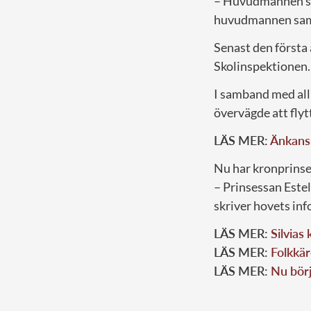
– Huvudmannen ser
huvudmannen samt 
Senast den första 
Skolinspektionen.
I samband med all
övervägde att flyt
LÄS MER:
Änkans 
Nu har kronprinse
– Prinsessan Estel
skriver hovets in
LÄS MER:
Silvias 
LÄS MER:
Folkkär
LÄS MER:
Nu börj