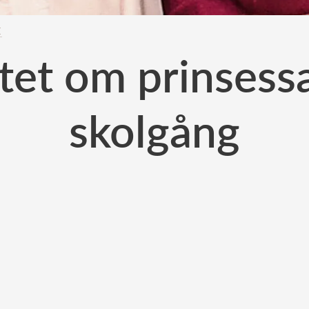
E
tet om prinsessa
skolgång