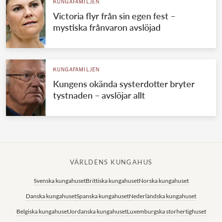
KUNGAFAMILJEN
Victoria flyr från sin egen fest –
mystiska frånvaron avslöjad
KUNGAFAMILJEN
Kungens okända systerdotter bryter
tystnaden – avslöjar allt
VÄRLDENS KUNGAHUS
Svenska kungahuset
Brittiska kungahuset
Norska kungahuset
Danska kungahuset
Spanska kungahuset
Nederländska kungahuset
Belgiska kungahuset
Jordanska kungahuset
Luxemburgska storhertighuset