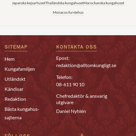
Japanska kejsarhuset
Thailändska kungahuset
Marockanska kungahuset
Monacos furstehus
SITEMAP
KONTAKTA OSS
Epost:
Hem
redaktion@alltomkungligt.se
Kungafamiljen
Telefon:
Utländskt
08-611 90 10
Kändisar
Chefredaktör & ansvarig
Redaktion
utgivare
Bästa kungahus-
Daniel Nyhlén
sajterna