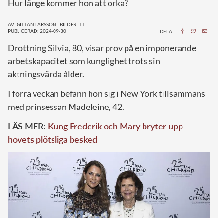
Hur länge kommer hon att orka?
AV: GITTAN LARSSON
|
BILDER: TT
PUBLICERAD: 2024-09-30
DELA:
D
rottning Silvia, 80, visar prov på en imponerande
arbetskapacitet som kunglighet trots sin
aktningsvärda ålder.
I förra veckan befann hon sig i New York tillsammans
med prinsessan
Madeleine
, 42.
LÄS MER:
Kung Frederik och Mary bryter upp –
hovets plötsliga besked