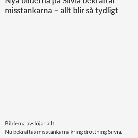
Nya bilderna på Silvia bekräftar
misstankarna – allt blir så tydligt
Norska kungahuset
Danska kungahuset
Spanska kungahuset
Nederländska kungahuset
Belgiska kungahuset
Jordanska kungahuset
Luxemburgska storhertighuset
Japanska kejsarhuset
Thailändska kungahuset
Marockanska kungahuset
Monacos furstehus
Bilderna avslöjar allt.
Nu bekräftas misstankarna kring drottning Silvia.