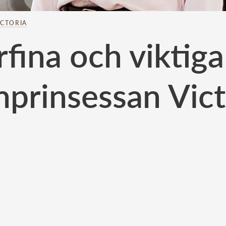
ICTORIA
fina och viktiga
nprinsessan Vict