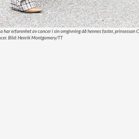
a har erfarenhet av cancer i sin omgivning då hennes faster, prinsessan 
cer. Bild: Henrik Montgomery/TT