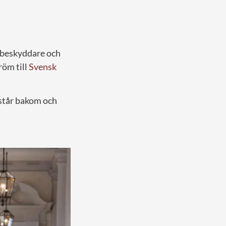
s beskyddare och
röm till
Svensk
 står bakom och