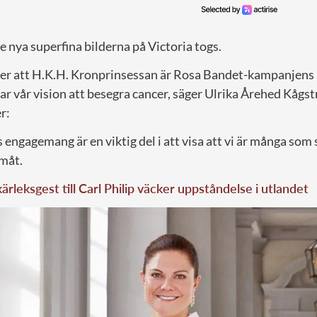
e nya superfina bilderna på Victoria togs.
 över att H.K.H. Kronprinsessan är Rosa Bandet-kampanjen
r vår vision att besegra cancer, säger Ulrika Årehed Kågst
r:
engagemang är en viktig del i att visa att vi är många som
måt.
kärleksgest till Carl Philip väcker uppståndelse i utlandet