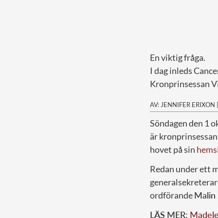
En viktig fråga.
I dag inleds Canc
Kronprinsessan Vi
AV: JENNIFER ERIXON
S
öndagen den 1 o
är kronprinsessa
hovet på sin
hems
Redan under ett 
generalsekretera
ordförande
Malin
LÄS MER:
Madelei