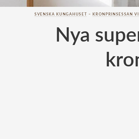
SVENSKA KUNGAHUSET
–
KRONPRINSESSAN V
Nya super
kro