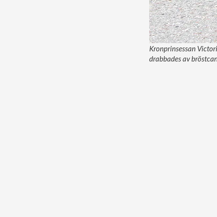
Kronprinsessan Victori
drabbades av bröstcan