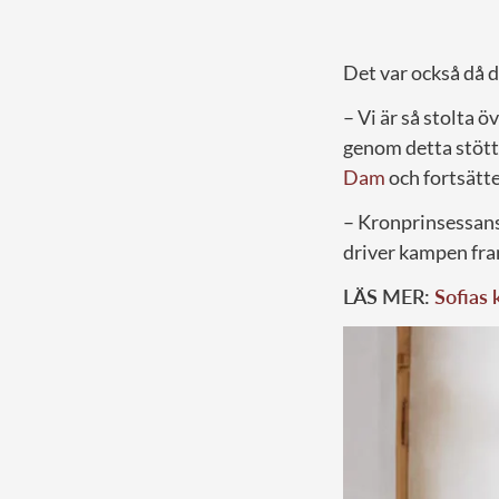
Det var också då d
– Vi är så stolta
genom detta stötta
Dam
och fortsätte
– Kronprinsessans 
driver kampen fra
LÄS MER:
Sofias 