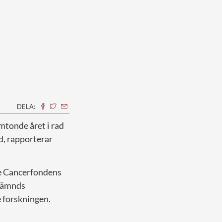
DELA:
tonde året i rad
, rapporterar
e Cancerfondens
nämnds
 forskningen.