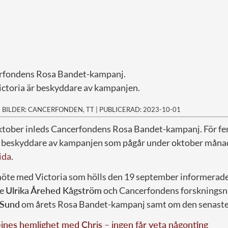
erfondens Rosa Bandet-kampanj.
ctoria är beskyddare av kampanjen.
|
BILDER: CANCERFONDEN, TT
|
PUBLICERAD: 2023-10-01
ktober inleds Cancerfondens Rosa Bandet-kampanj. För fem
n beskyddare av kampanjen som pågår under oktober månad
ida
.
möte med Victoria som hölls den 19 september informerad
re
Ulrika Årehed Kågström
och Cancerfondens forsknings
 Sund
om årets Rosa Bandet-kampanj samt om den senaste
nes hemlighet med Chris – ingen får veta någonting