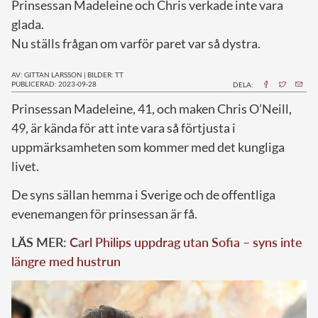
Prinsessan Madeleine och Chris verkade inte vara
glada.
Nu ställs frågan om varför paret var så dystra.
AV: GITTAN LARSSON
|
BILDER: TT
PUBLICERAD: 2023-09-28
DELA:
P
rinsessan Madeleine, 41, och maken Chris O’Neill,
49, är kända för att inte vara så förtjusta i
uppmärksamheten som kommer med det kungliga
livet.
De syns sällan hemma i Sverige och de offentliga
evenemangen för prinsessan är få.
LÄS MER:
Carl Philips uppdrag utan Sofia – syns inte
längre med hustrun