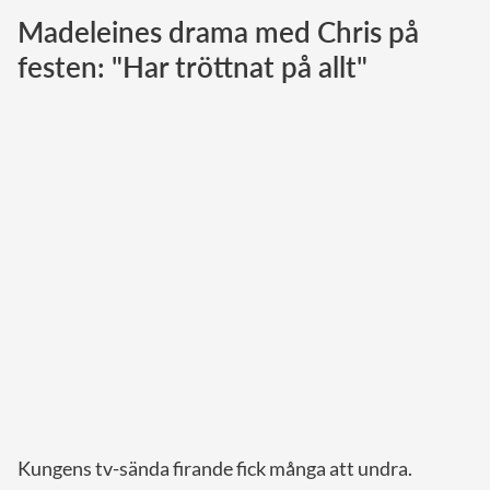
Madeleines drama med Chris på
Norska kungahuset
festen: "Har tröttnat på allt"
Danska kungahuset
Spanska kungahuset
Nederländska kungahuset
Belgiska kungahuset
Jordanska kungahuset
Luxemburgska storhertighuset
Japanska kejsarhuset
Thailändska kungahuset
Marockanska kungahuset
Monacos furstehus
Kungens tv-sända firande fick många att undra.