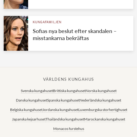
KUNGAFAMILJEN
Sofias nya beslut efter skandalen –
misstankarna bekräftas
VÄRLDENS KUNGAHUS
Svenska kungahuset
Brittiska kungahuset
Norska kungahuset
Danska kungahuset
Spanska kungahuset
Nederländska kungahuset
Belgiska kungahuset
Jordanska kungahuset
Luxemburgska storhertighuset
Japanska kejsarhuset
Thailändska kungahuset
Marockanska kungahuset
Monacos furstehus