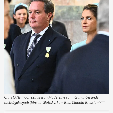
Chris O’Neill och prinsessan Madeleine var inte muntra under
tacksägelsegudstjänsten Slottskyrkan. Bild: Claudio Bresciani/TT