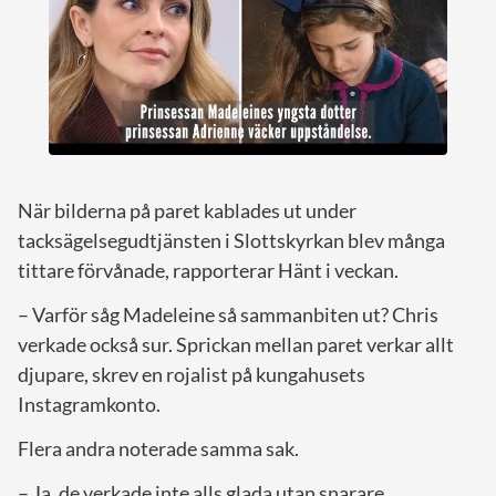
När bilderna på paret kablades ut under
tacksägelsegudtjänsten i Slottskyrkan blev många
tittare förvånade, rapporterar Hänt i veckan.
– Varför såg Madeleine så sammanbiten ut? Chris
verkade också sur. Sprickan mellan paret verkar allt
djupare, skrev en rojalist på kungahusets
Instagramkonto.
Flera andra noterade samma sak.
– Ja, de verkade inte alls glada utan snarare