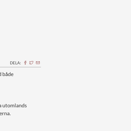
DELA:
d både
sa utomlands
terna.