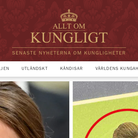
SENASTE NYHETERNA OM KUNGLIGHETER
LJEN
UTLÄNDSKT
KÄNDISAR
VÄRLDENS KUNGA