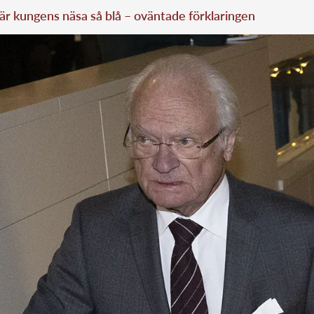
är kungens näsa så blå – oväntade förklaringen