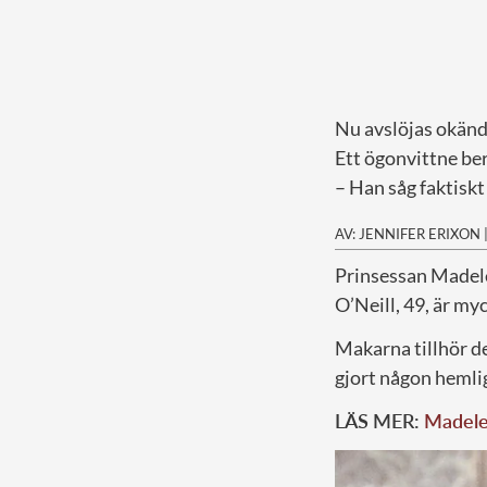
Nu avslöjas okänd
Ett ögonvittne ber
– Han såg faktiskt 
AV: JENNIFER ERIXON
P
rinsessan Madel
O’Neill, 49, är my
Makarna tillhör d
gjort någon hemlig
LÄS MER:
Madelei