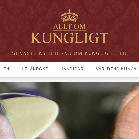
SENASTE NYHETERNA OM KUNGLIGHETER
LJEN
UTLÄNDSKT
KÄNDISAR
VÄRLDENS KUNGA