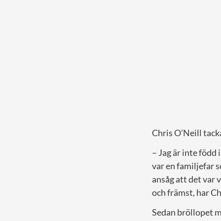
Chris O’Neill tack
– Jag är inte född
var en familjefar 
ansåg att det var 
och främst, har Ch
Sedan bröllopet me