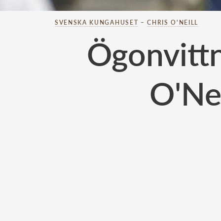
SVENSKA KUNGAHUSET
–
CHRIS O'NEILL
Ögonvittn
O'Nei