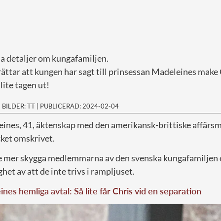
a detaljer om kungafamiljen.
ättar att kungen har sagt till prinsessan Madeleines make 
lite tagen ut!
|
BILDER: TT
|
PUBLICERAD: 2024-02-04
eines, 41, äktenskap med den amerikansk-brittiske affärs
cket omskrivet.
e mer skygga medlemmarna av den svenska kungafamiljen o
het av att de inte trivs i rampljuset.
nes hemliga avtal: Så lite får Chris vid en separation