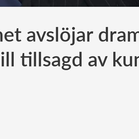
et avslöjar dram
ll tillsagd av k