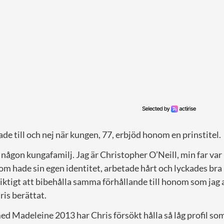
ade till och nej när kungen, 77, erbjöd honom en prinstitel.
 i någon kungafamilj. Jag är Christopher O’Neill, min far var
som hade sin egen identitet, arbetade hårt och lyckades bra
viktigt att bibehålla samma förhållande till honom som jag al
ris berättat.
d Madeleine 2013 har Chris försökt hålla så låg profil som