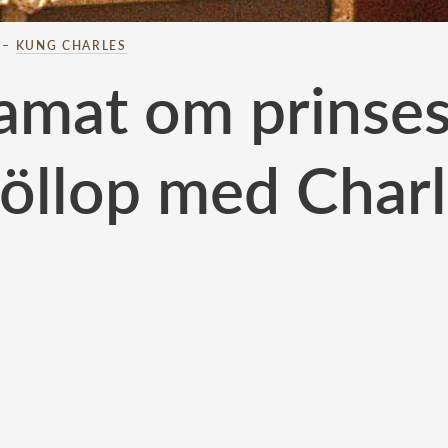
–
KUNG CHARLES
amat om prinses
öllop med Char