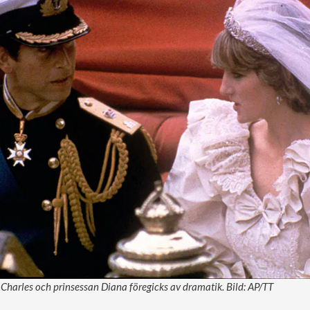
 Charles och prinsessan Diana föregicks av dramatik. Bild: AP/TT