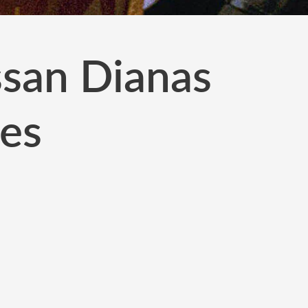
san Dianas
les