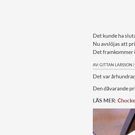
Det kunde ha slutat
Nu avslöjas att pr
Det framkommer i 
AV: GITTAN LARSSON
D
et var århundrad
Den dåvarande pri
LÄS MER:
Chocken