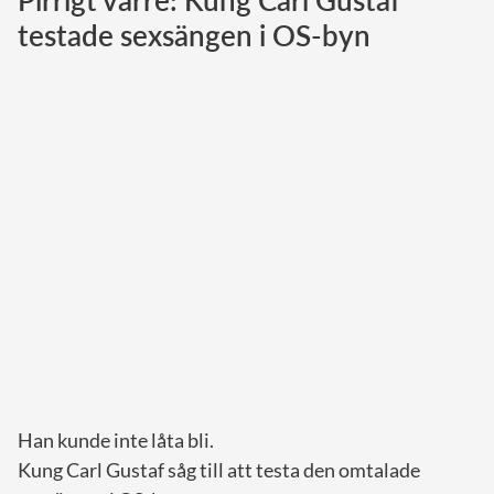
Pirrigt värre: Kung Carl Gustaf
testade sexsängen i OS-byn
Norska kungahuset
Danska kungahuset
Spanska kungahuset
Nederländska kungahuset
Belgiska kungahuset
Jordanska kungahuset
Luxemburgska storhertighuset
Japanska kejsarhuset
Thailändska kungahuset
Marockanska kungahuset
Monacos furstehus
Han kunde inte låta bli.
Kung Carl Gustaf såg till att testa den omtalade