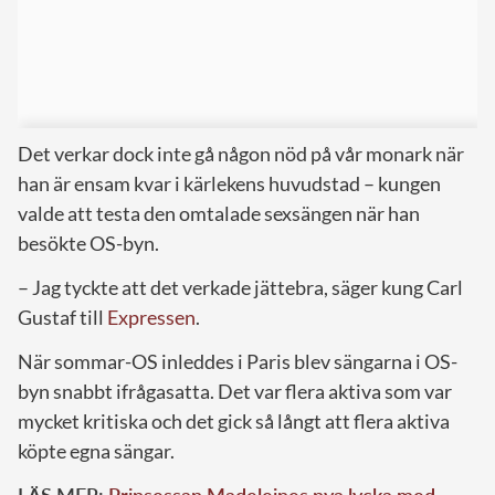
Det verkar dock inte gå någon nöd på vår monark när
han är ensam kvar i kärlekens huvudstad – kungen
valde att testa den omtalade sexsängen när han
besökte OS-byn.
– Jag tyckte att det verkade jättebra, säger kung Carl
Gustaf till
Expressen
.
När sommar-OS inleddes i Paris blev sängarna i OS-
byn snabbt ifrågasatta. Det var flera aktiva som var
mycket kritiska och det gick så långt att flera aktiva
köpte egna sängar.
LÄS MER:
Prinsessan Madeleines nya lycka med