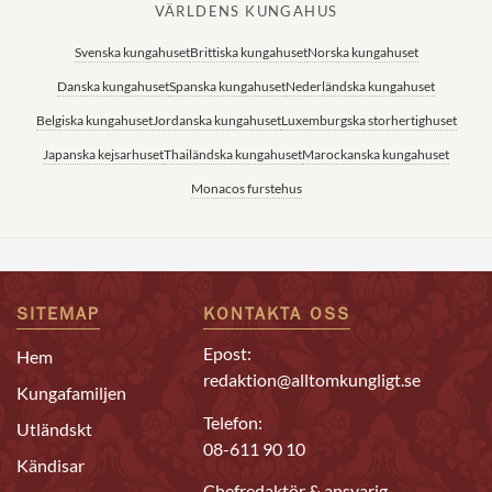
VÄRLDENS KUNGAHUS
Svenska kungahuset
Brittiska kungahuset
Norska kungahuset
Danska kungahuset
Spanska kungahuset
Nederländska kungahuset
Belgiska kungahuset
Jordanska kungahuset
Luxemburgska storhertighuset
Japanska kejsarhuset
Thailändska kungahuset
Marockanska kungahuset
Monacos furstehus
SITEMAP
KONTAKTA OSS
Epost:
Hem
redaktion@alltomkungligt.se
Kungafamiljen
Telefon:
Utländskt
08-611 90 10
Kändisar
Chefredaktör & ansvarig