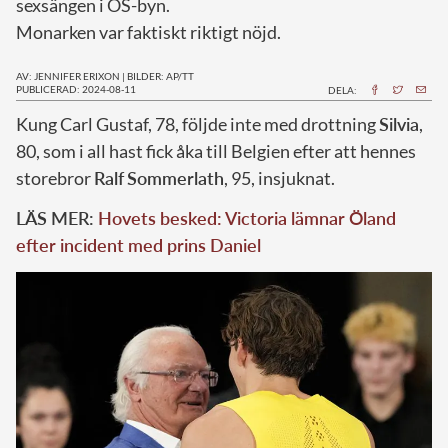
sexsängen i OS-byn.
Monarken var faktiskt riktigt nöjd.
AV: JENNIFER ERIXON
|
BILDER: AP/TT
PUBLICERAD: 2024-08-11
DELA:
Kung Carl Gustaf, 78, följde inte med drottning
Silvia
,
80, som i all hast fick åka till Belgien efter att hennes
storebror
Ralf
Sommerlath
, 95, insjuknat.
LÄS MER:
Hovets besked: Victoria lämnar Öland
efter incident med prins Daniel