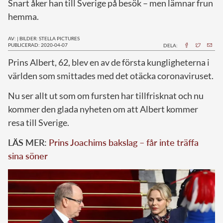
Snart åker han till Sverige på besök – men lämnar frun
hemma.
AV:
|
BILDER: STELLA PICTURES
PUBLICERAD: 2020-04-07
DELA:
P
rins Albert, 62, blev en av de första kungligheterna i
världen som smittades med det otäcka coronaviruset.
Nu ser allt ut som om fursten har tillfrisknat och nu
kommer den glada nyheten om att Albert kommer
resa till Sverige.
LÄS MER:
Prins Joachims bakslag – får inte träffa
sina söner