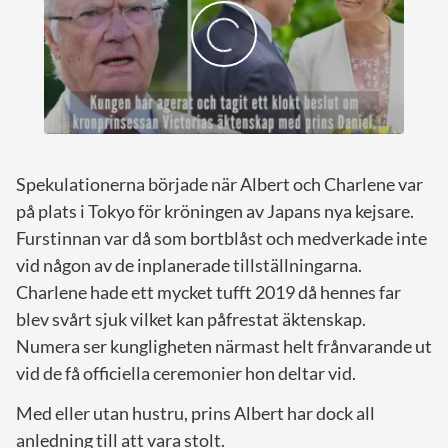
Spekulationerna började när Albert och Charlene var
på plats i Tokyo för kröningen av Japans nya kejsare.
Furstinnan var då som bortblåst och medverkade inte
vid någon av de inplanerade tillställningarna.
Charlene hade ett mycket tufft 2019 då hennes far
blev svårt sjuk vilket kan påfrestat äktenskap.
Numera ser kungligheten närmast helt frånvarande ut
vid de få officiella ceremonier hon deltar vid.
Med eller utan hustru, prins Albert har dock all
anledning till att vara stolt.