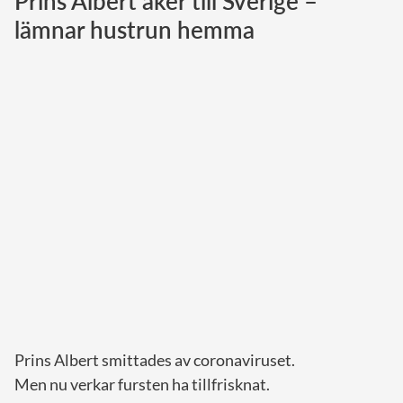
Prins Albert åker till Sverige –
lämnar hustrun hemma
Norska kungahuset
Danska kungahuset
Spanska kungahuset
Nederländska kungahuset
Belgiska kungahuset
Jordanska kungahuset
Luxemburgska storhertighuset
Japanska kejsarhuset
Thailändska kungahuset
Marockanska kungahuset
Monacos furstehus
Prins Albert smittades av coronaviruset.
Men nu verkar fursten ha tillfrisknat.