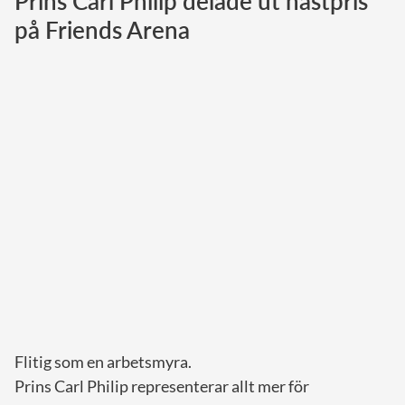
Prins Carl Philip delade ut hästpris
på Friends Arena
Norska kungahuset
Danska kungahuset
Spanska kungahuset
Nederländska kungahuset
Belgiska kungahuset
Jordanska kungahuset
Luxemburgska storhertighuset
Japanska kejsarhuset
Thailändska kungahuset
Marockanska kungahuset
Monacos furstehus
Flitig som en arbetsmyra.
Prins Carl Philip representerar allt mer för