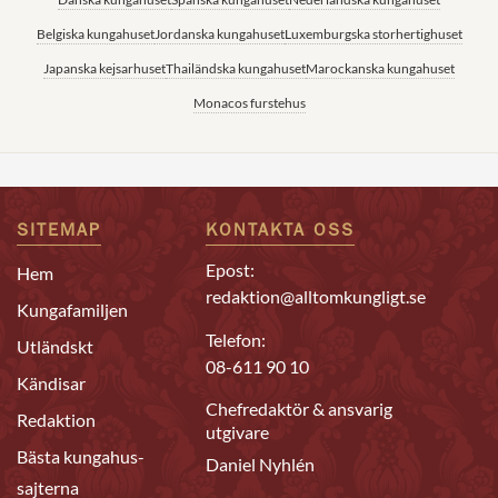
Belgiska kungahuset
Jordanska kungahuset
Luxemburgska storhertighuset
Japanska kejsarhuset
Thailändska kungahuset
Marockanska kungahuset
Monacos furstehus
SITEMAP
KONTAKTA OSS
Epost:
Hem
redaktion@alltomkungligt.se
Kungafamiljen
Telefon:
Utländskt
08-611 90 10
Kändisar
Chefredaktör & ansvarig
Redaktion
utgivare
Bästa kungahus-
Daniel Nyhlén
sajterna