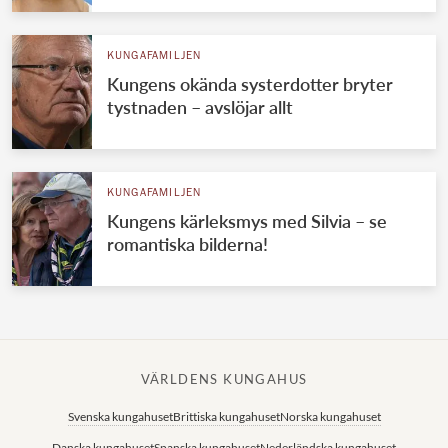
KUNGAFAMILJEN
Kungens okända systerdotter bryter
tystnaden – avslöjar allt
KUNGAFAMILJEN
Kungens kärleksmys med Silvia – se
romantiska bilderna!
VÄRLDENS KUNGAHUS
Svenska kungahuset
Brittiska kungahuset
Norska kungahuset
Danska kungahuset
Spanska kungahuset
Nederländska kungahuset