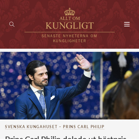
Toggl
navig
SENASTE NYHETERNA OM
KUNGLIGHETER
HEM
KUNGAFAMILJEN
UTLÄNDSKT
KÄNDISAR
VÄRLDENS KUNGAHUS
SVENSKA KUNGAHUSET
–
PRINS CARL PHILIP
Svenska kungahuset
REDAKTION
Brittiska kungahuset