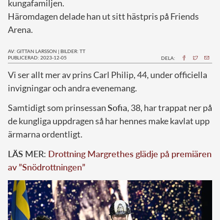
kungafamiljen.
Häromdagen delade han ut sitt hästpris på Friends
Arena.
AV: GITTAN LARSSON
|
BILDER: TT
PUBLICERAD: 2023-12-05
DELA:
V
i ser allt mer av prins Carl Philip, 44, under officiella
invigningar och andra evenemang.
Samtidigt som prinsessan
Sofia
, 38, har trappat ner på
de kungliga uppdragen så har hennes make kavlat upp
ärmarna ordentligt.
LÄS MER:
Drottning Margrethes glädje på premiären
av ”Snödrottningen”