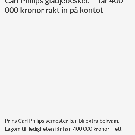
Carl Philips glädjebesked – får 400
000 kronor rakt in på kontot
Norska kungahuset
Danska kungahuset
Spanska kungahuset
Nederländska kungahuset
Belgiska kungahuset
Jordanska kungahuset
Luxemburgska storhertighuset
Japanska kejsarhuset
Thailändska kungahuset
Marockanska kungahuset
Monacos furstehus
Prins Carl Philips semester kan bli extra bekväm.
Lagom till ledigheten får han 400 000 kronor – ett