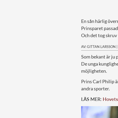
En sån härlig över
Prinsparet passade
Och det tog skruv 
AV: GITTAN LARSSON
S
om bekant är ju p
De unga kunglighete
möjligheten.
Prins Carl Philip 
andra sporter.
LÄS MER:
Hovets