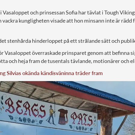
i Vasaloppet och prinsessan Sofia har tävlat i Tough Viking
vackra kungligheten visade att hon minsann inte är rädd för
t stenhårda hinderloppet på ett strålande sätt och publik
ör Vasaloppet överraskade prinsparet genom att befinna sig
ötta och heja fram de tusentals tävlande, motionärer och el
ng Silvias okända kändisväninna träder fram