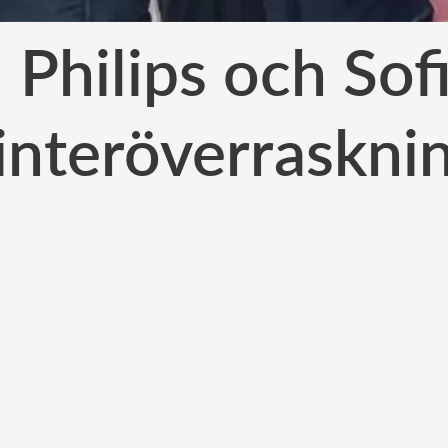
 Philips och Sof
interöverraskni