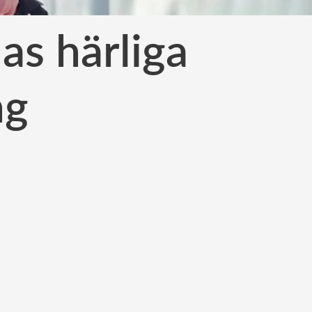
ias härliga
ng