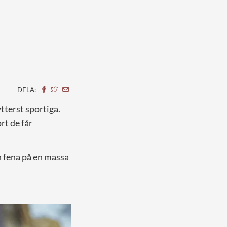
DELA:
ytterst sportiga.
rt de får
n fena på en massa