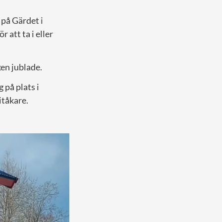
 på Gärdet i
 att ta i eller
en jublade.
 på plats i
itåkare.