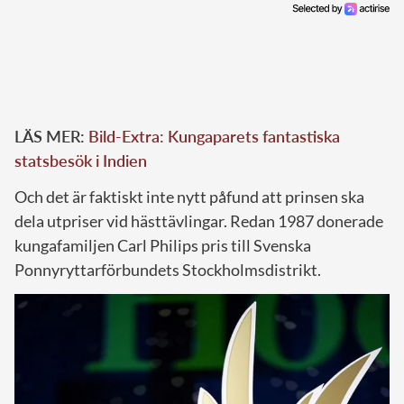
LÄS MER:
Bild-Extra: Kungaparets fantastiska
statsbesök i Indien
Och det är faktiskt inte nytt påfund att prinsen ska
dela utpriser vid hästtävlingar. Redan 1987 donerade
kungafamiljen Carl Philips pris till Svenska
Ponnyryttarförbundets Stockholmsdistrikt.