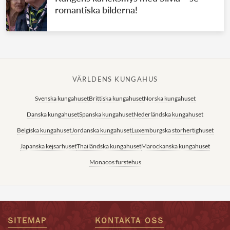
romantiska bilderna!
VÄRLDENS KUNGAHUS
Svenska kungahuset
Brittiska kungahuset
Norska kungahuset
Danska kungahuset
Spanska kungahuset
Nederländska kungahuset
Belgiska kungahuset
Jordanska kungahuset
Luxemburgska storhertighuset
Japanska kejsarhuset
Thailändska kungahuset
Marockanska kungahuset
Monacos furstehus
SITEMAP
KONTAKTA OSS