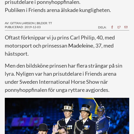
prisutdelare i ponnyhoppfinalen.
Publiken i Friends arena älskade kungligheten.
AV: GITTAN LARSSON
|
BILDER: TT
PUBLICERAD: 2019-12-03
DELA:
O
ftast förknippar vi ju prins Carl Philip, 40, med
motorsport och prinsessan
Madeleine
, 37, med
hästsport.
Men den bildsköne prinsen har flera strängar på sin
lyra. Nyligen var han prisutdelare i Friends arena
under Sweden International Horse Show när
ponnyhoppfinalen för unga ryttare avgjordes.