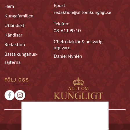
Epost:
Hem
redaktion@alltomkungligt.se
Kungafamiljen
Telefon:
Utländskt
08-611 90 10
Kändisar
Chefredaktör & ansvarig
Redaktion
utgivare
Bästa kungahus-
Daniel Nyhlén
sajterna
FÖLJ OSS
|
|
Sponsrat
Tipsa oss
Annonsera
© 2026 Allt om Kungligt. All rights reserved.