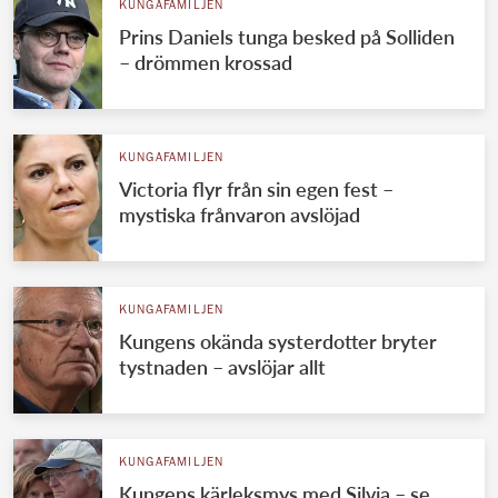
KUNGAFAMILJEN
Prins Daniels tunga besked på Solliden
– drömmen krossad
KUNGAFAMILJEN
Victoria flyr från sin egen fest –
mystiska frånvaron avslöjad
KUNGAFAMILJEN
Kungens okända systerdotter bryter
tystnaden – avslöjar allt
KUNGAFAMILJEN
Kungens kärleksmys med Silvia – se