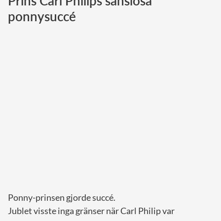
Prins Carl Philips sanslösa
ponnysuccé
Norska kungahuset
Danska kungahuset
Spanska kungahuset
Nederländska kungahuset
Belgiska kungahuset
Jordanska kungahuset
Luxemburgska storhertighuset
Japanska kejsarhuset
Thailändska kungahuset
Marockanska kungahuset
Monacos furstehus
Ponny-prinsen gjorde succé.
Jublet visste inga gränser när Carl Philip var