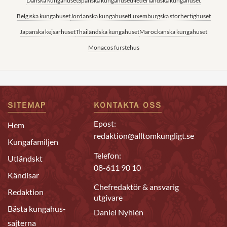
Danska kungahuset
Spanska kungahuset
Nederländska kungahuset
Belgiska kungahuset
Jordanska kungahuset
Luxemburgska storhertighuset
Japanska kejsarhuset
Thailändska kungahuset
Marockanska kungahuset
Monacos furstehus
SITEMAP
KONTAKTA OSS
Epost:
Hem
redaktion@alltomkungligt.se
Kungafamiljen
Telefon:
Utländskt
08-611 90 10
Kändisar
Chefredaktör & ansvarig
Redaktion
utgivare
Bästa kungahus-
Daniel Nyhlén
sajterna