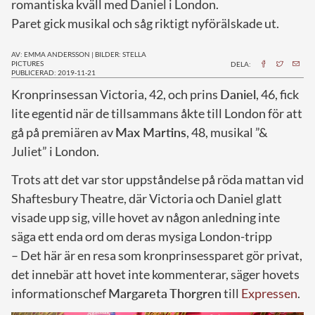
romantiska kväll med Daniel i London.
Paret gick musikal och såg riktigt nyförälskade ut.
AV: EMMA ANDERSSON
|
BILDER: STELLA
PICTURES
DELA:
PUBLICERAD: 2019-11-21
K
ronprinsessan Victoria, 42, och prins
Daniel
, 46, fick
lite egentid när de tillsammans åkte till London för att
gå på premiären av
Max Martins
, 48, musikal ”&
Juliet” i London.
Trots att det var stor uppståndelse på röda mattan vid
Shaftesbury Theatre, där Victoria och Daniel glatt
visade upp sig, ville hovet av någon anledning inte
säga ett enda ord om deras mysiga London-tripp
– Det här är en resa som kronprinsessparet gör privat,
det innebär att hovet inte kommenterar, säger hovets
informationschef
Margareta Thorgren
till
Expressen
.