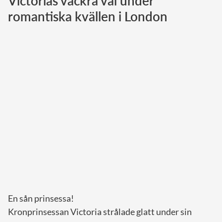
Victorias vackra val under
romantiska kvällen i London
Norska kungahuset
Danska kungahuset
Spanska kungahuset
Nederländska kungahuset
Belgiska kungahuset
Jordanska kungahuset
Luxemburgska storhertighuset
Japanska kejsarhuset
Thailändska kungahuset
Marockanska kungahuset
Monacos furstehus
En sån prinsessa!
Kronprinsessan Victoria strålade glatt under sin