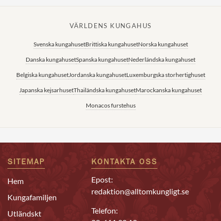
VÄRLDENS KUNGAHUS
Svenska kungahuset
Brittiska kungahuset
Norska kungahuset
Danska kungahuset
Spanska kungahuset
Nederländska kungahuset
Belgiska kungahuset
Jordanska kungahuset
Luxemburgska storhertighuset
Japanska kejsarhuset
Thailändska kungahuset
Marockanska kungahuset
Monacos furstehus
SITEMAP
KONTAKTA OSS
Epost:
Hem
redaktion@alltomkungligt.se
Kungafamiljen
Telefon:
Utländskt