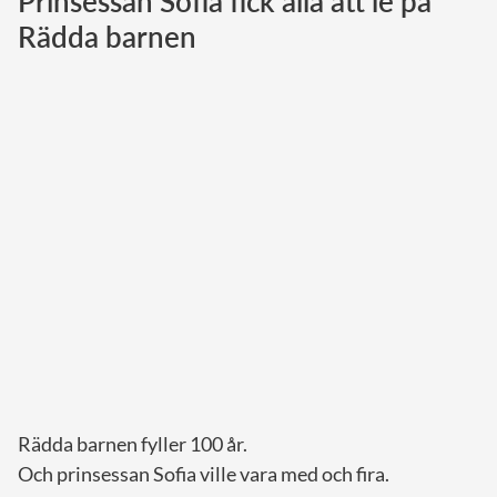
Prinsessan Sofia fick alla att le på
Rädda barnen
Norska kungahuset
Danska kungahuset
Spanska kungahuset
Nederländska kungahuset
Belgiska kungahuset
Jordanska kungahuset
Luxemburgska storhertighuset
Japanska kejsarhuset
Thailändska kungahuset
Marockanska kungahuset
Monacos furstehus
Rädda barnen fyller 100 år.
Och prinsessan Sofia ville vara med och fira.