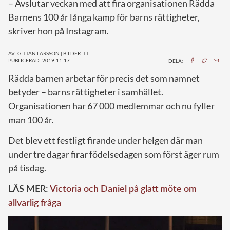
– Avslutar veckan med att fira organisationen Rädda
Barnens 100 år långa kamp för barns rättigheter,
skriver hon på Instagram.
AV: GITTAN LARSSON
|
BILDER: TT
PUBLICERAD: 2019-11-17
DELA:
R
ädda barnen arbetar för precis det som namnet
betyder – barns rättigheter i samhället.
Organisationen har 67 000 medlemmar och nu fyller
man 100 år.
Det blev ett festligt firande under helgen där man
under tre dagar firar födelsedagen som först äger rum
på tisdag.
LÄS MER:
Victoria och Daniel på glatt möte om
allvarlig fråga