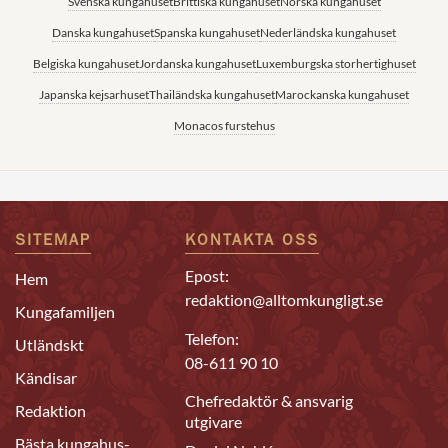
Svenska kungahuset
Brittiska kungahuset
Norska kungahuset
Danska kungahuset
Spanska kungahuset
Nederländska kungahuset
Belgiska kungahuset
Jordanska kungahuset
Luxemburgska storhertighuset
Japanska kejsarhuset
Thailändska kungahuset
Marockanska kungahuset
Monacos furstehus
SITEMAP
KONTAKTA OSS
Epost:
Hem
redaktion@alltomkungligt.se
Kungafamiljen
Telefon:
Utländskt
08-611 90 10
Kändisar
Chefredaktör & ansvarig
Redaktion
utgivare
Bästa kungahus-