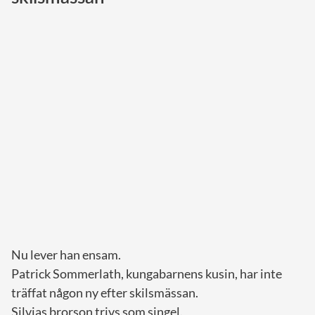
Norska kungahuset
Danska kungahuset
Spanska kungahuset
Nederländska kungahuset
Belgiska kungahuset
Jordanska kungahuset
Luxemburgska storhertighuset
Japanska kejsarhuset
Thailändska kungahuset
Marockanska kungahuset
Nu lever han ensam.
Monacos furstehus
Patrick Sommerlath, kungabarnens kusin, har inte
träffat någon ny efter skilsmässan.
Silvias brorson trivs som singel.