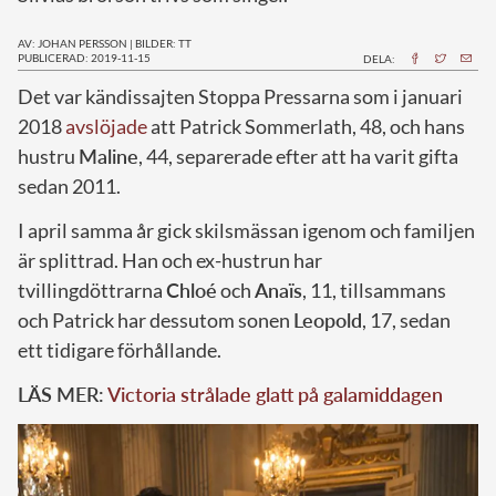
AV: JOHAN PERSSON
|
BILDER: TT
PUBLICERAD: 2019-11-15
DELA:
D
et var kändissajten Stoppa Pressarna som i januari
2018
avslöjade
att Patrick Sommerlath, 48, och hans
hustru
Maline
, 44, separerade efter att ha varit gifta
sedan 2011.
I april samma år gick skilsmässan igenom och familjen
är splittrad. Han och ex-hustrun har
tvillingdöttrarna
Chloé
och
Anaïs
, 11, tillsammans
och Patrick har dessutom sonen
Leopold
, 17, sedan
ett tidigare förhållande.
LÄS MER:
Victoria strålade glatt på galamiddagen