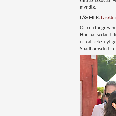
myndig.
LÄS MER:
Drottni
Och nu tar grevinn
Hon har sedan tid
och alldeles nylig
Spädbarnsdöd – det