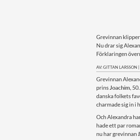
Grevinnan klippe
Nu drar sig Alexa
Förklaringen över
AV: GITTAN LARSSON
G
revinnan Alexand
prins
Joachim
, 5
danska folkets fa
charmade sig in i 
Och Alexandra har 
hade ett par roma
nu har grevinnan å