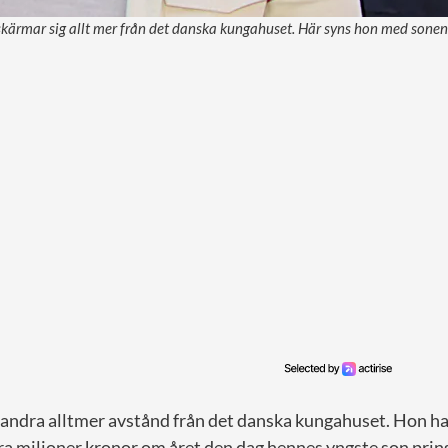
ärmar sig allt mer från det danska kungahuset. Här syns hon med sonen 
xandra alltmer avstånd från det danska kungahuset. Hon har
yra miljoner kronor om året den dag hennes yngste son prin