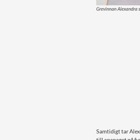
Grevinnan Alexandra sk
Samtidigt tar Ale
till apanaget på f