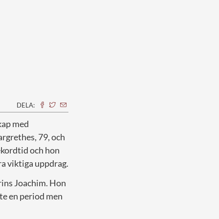
DELA:
skap med
rgrethes, 79, och
ekordtid och hon
ra viktiga uppdrag.
prins Joachim. Hon
te en period men