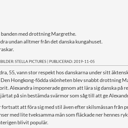
r banden med drottning Margrethe.
ndra undan alltmer från det danska kungahuset.
raskar.
|
BILDER: STELLA PICTURES
|
PUBLICERAD: 2019-11-05
ra, 55, vann stor respekt hos danskarna under sitt äkten
0. Den Hongkong-födda skönheten blev snabbt drottning Ma
vorit. Alexandra imponerade genom att lära sig danska på r
hjärtat på sin bestämda svärmor som såg till att ge Alexand
fortsatt att föra sig med stil även efter skilsmässan från 
nser med lite tveksamma män som fläckade ner hennes ryk
terigen blivit populär.