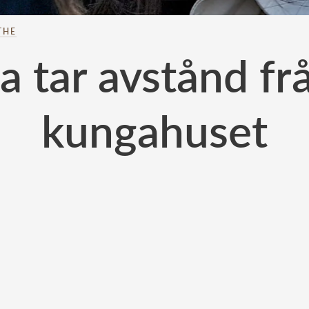
THE
a tar avstånd fr
kungahuset