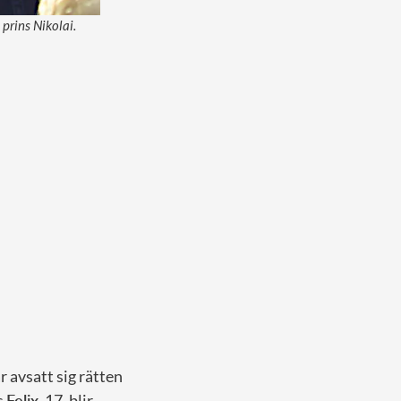
prins Nikolai.
 avsatt sig rätten
s
Felix
, 17, blir