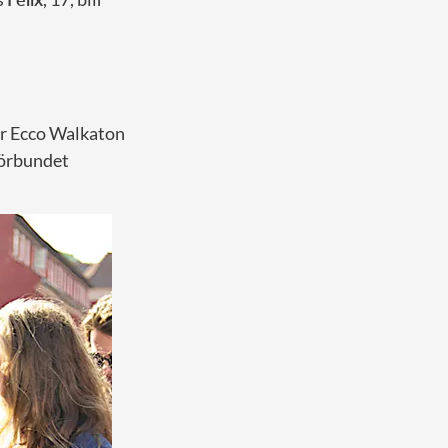
ör Ecco Walkaton
kförbundet