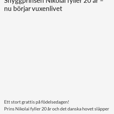
Snyggprinsen Nikolai fyller 20 år –
nu börjar vuxenlivet
Norska kungahuset
Danska kungahuset
Spanska kungahuset
Nederländska kungahuset
Belgiska kungahuset
Jordanska kungahuset
Luxemburgska storhertighuset
Japanska kejsarhuset
Thailändska kungahuset
Marockanska kungahuset
Monacos furstehus
Ett stort grattis på födelsedagen!
Prins Nikolai fyller 20 år och det danska hovet släpper