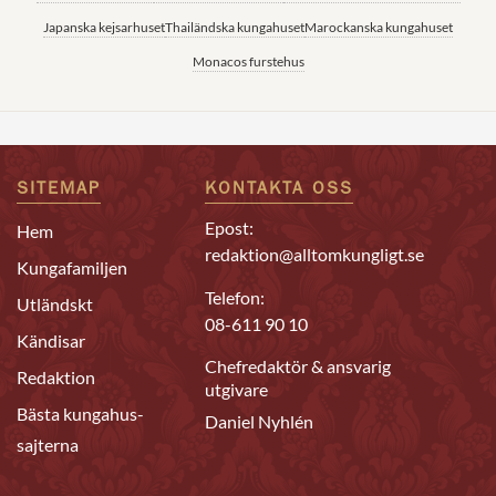
Japanska kejsarhuset
Thailändska kungahuset
Marockanska kungahuset
Monacos furstehus
SITEMAP
KONTAKTA OSS
Epost:
Hem
redaktion@alltomkungligt.se
Kungafamiljen
Telefon:
Utländskt
08-611 90 10
Kändisar
Chefredaktör & ansvarig
Redaktion
utgivare
Bästa kungahus-
Daniel Nyhlén
sajterna