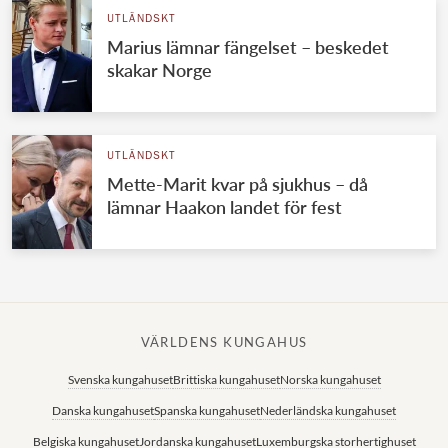
UTLÄNDSKT
Marius lämnar fängelset – beskedet
skakar Norge
UTLÄNDSKT
Mette-Marit kvar på sjukhus – då
lämnar Haakon landet för fest
VÄRLDENS KUNGAHUS
Svenska kungahuset
Brittiska kungahuset
Norska kungahuset
Danska kungahuset
Spanska kungahuset
Nederländska kungahuset
Belgiska kungahuset
Jordanska kungahuset
Luxemburgska storhertighuset