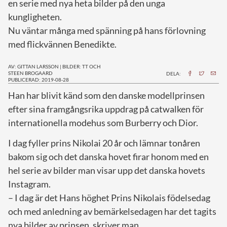
en serie med nya heta bilder på den unga
kungligheten.
Nu väntar många med spänning på hans förlovning
med flickvännen Benedikte.
AV: GITTAN LARSSON
|
BILDER: TT OCH
STEEN BROGAARD
DELA:
PUBLICERAD: 2019-08-28
H
an har blivit känd som den danske modellprinsen
efter sina framgångsrika uppdrag på catwalken för
internationella modehus som Burberry och Dior.
I dag fyller prins Nikolai 20 år och lämnar tonåren
bakom sig och det danska hovet firar honom med en
hel serie av bilder man visar upp det danska hovets
Instagram.
– I dag är det Hans höghet Prins Nikolais födelsedag
och med anledning av bemärkelsedagen har det tagits
nya bilder av prinsen, skriver man.