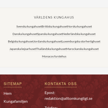
VÄRLDENS KUNGAHUS
Svenska kungahuset
Brittiska kungahuset
Norska kungahuset
Danska kungahuset
Spanska kungahuset
Nederländska kungahuset
Belgiska kungahuset
Jordanska kungahuset
Luxemburgska storhertighuset
Japanska kejsarhuset
Thailändska kungahuset
Marockanska kungahuset
Monacos furstehus
SITEMAP
KONTAKTA OSS
Epost:
Hem
redaktion@alltomkungligt.se
Kungafamiljen
Telefon: