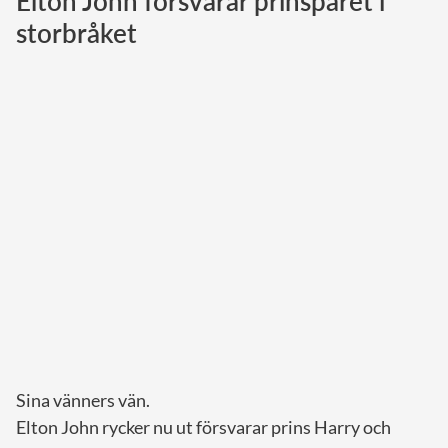
Elton John försvarar prinsparet i
storbråket
Norska kungahuset
Danska kungahuset
Spanska kungahuset
Nederländska kungahuset
Belgiska kungahuset
Jordanska kungahuset
Luxemburgska storhertighuset
Japanska kejsarhuset
Thailändska kungahuset
Marockanska kungahuset
Monacos furstehus
Sina vänners vän.
Elton John rycker nu ut försvarar prins Harry och