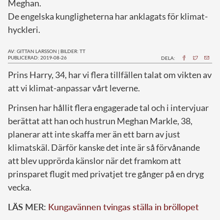
Meghan.
De engelska kungligheterna har anklagats för klimat-
hyckleri.
AV: GITTAN LARSSON
|
BILDER: TT
PUBLICERAD: 2019-08-26
DELA:
P
rins Harry, 34, har vi flera tillfällen talat om vikten av
att vi klimat-anpassar vårt leverne.
Prinsen har hållit flera engagerade tal och i intervjuar
berättat att han och hustrun Meghan Markle, 38,
planerar att inte skaffa mer än ett barn av just
klimatskäl. Därför kanske det inte är så förvånande
att blev upprörda känslor när det framkom att
prinsparet flugit med privatjet tre gånger på en dryg
vecka.
LÄS MER:
Kungavännen tvingas ställa in bröllopet