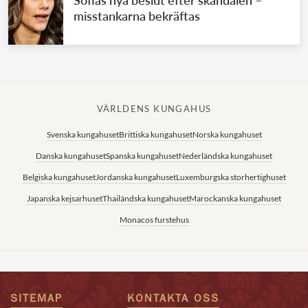
Sofias nya beslut efter skandalen –
misstankarna bekräftas
VÄRLDENS KUNGAHUS
Svenska kungahuset
Brittiska kungahuset
Norska kungahuset
Danska kungahuset
Spanska kungahuset
Nederländska kungahuset
Belgiska kungahuset
Jordanska kungahuset
Luxemburgska storhertighuset
Japanska kejsarhuset
Thailändska kungahuset
Marockanska kungahuset
Monacos furstehus
SITEMAP
KONTAKTA OSS