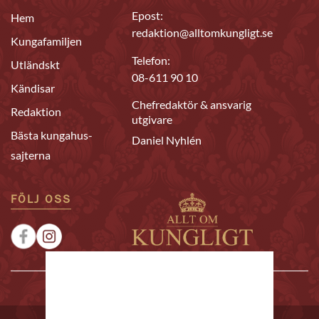
Epost:
Hem
redaktion@alltomkungligt.se
Kungafamiljen
Telefon:
Utländskt
08-611 90 10
Kändisar
Chefredaktör & ansvarig
Redaktion
utgivare
Bästa kungahus-
Daniel Nyhlén
sajterna
FÖLJ OSS
|
|
Sponsrat
Tipsa oss
Annonsera
© 2026 Allt om Kungligt. All rights reserved.