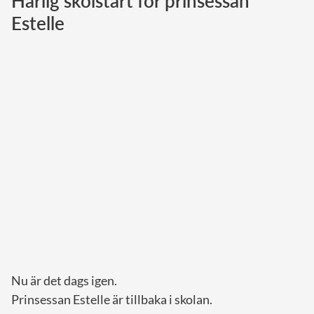
Härlig skolstart för prinsessan
Estelle
Norska kungahuset
Danska kungahuset
Spanska kungahuset
Nederländska kungahuset
Belgiska kungahuset
Jordanska kungahuset
Luxemburgska storhertighuset
Japanska kejsarhuset
Thailändska kungahuset
Marockanska kungahuset
Monacos furstehus
Nu är det dags igen.
Prinsessan Estelle är tillbaka i skolan.