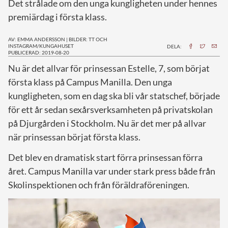
Det strålade om den unga kungligheten under hennes
premiärdag i första klass.
AV: EMMA ANDERSSON
|
BILDER: TT OCH
INSTAGRAM/KUNGAHUSET
DELA:
PUBLICERAD: 2019-08-20
N
u är det allvar för prinsessan Estelle, 7, som börjat
första klass på Campus Manilla. Den unga
kungligheten, som en dag ska bli vår statschef, började
för ett år sedan sexårsverksamheten på privatskolan
på Djurgården i Stockholm. Nu är det mer på allvar
när prinsessan börjat första klass.
Det blev en dramatisk start förra prinsessan förra
året. Campus Manilla var under stark press både från
Skolinspektionen och från föräldraföreningen.