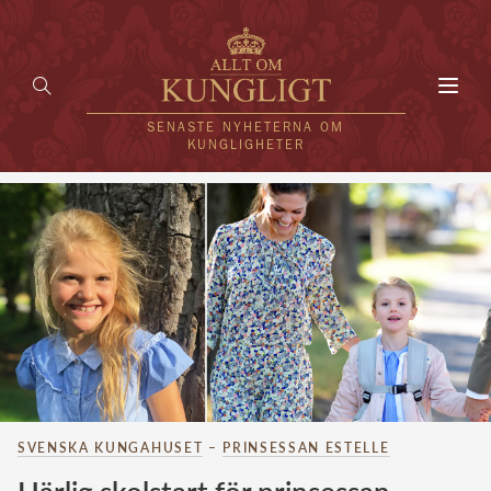
Toggl
navig
SENASTE NYHETERNA OM
KUNGLIGHETER
HEM
KUNGAFAMILJEN
UTLÄNDSKT
KÄNDISAR
VÄRLDENS KUNGAHUS
SVENSKA KUNGAHUSET
–
PRINSESSAN ESTELLE
Svenska kungahuset
REDAKTION
Brittiska kungahuset