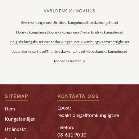
VÄRLDENS KUNGAHUS
Svenska kungahuset
Brittiska kungahuset
Norska kungahuset
Danska kungahuset
Spanska kungahuset
Nederländska kungahuset
Belgiska kungahuset
Jordanska kungahuset
Luxemburgska storhertighuset
Japanska kejsarhuset
Thailändska kungahuset
Marockanska kungahuset
Monacos furstehus
SITEMAP
KONTAKTA OSS
Epost:
Hem
redaktion@alltomkungligt.se
Kungafamiljen
Telefon:
Utländskt
08-611 90 10