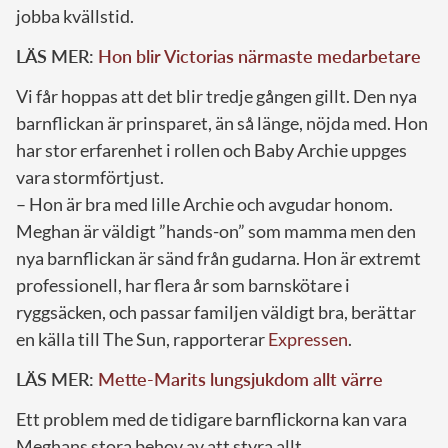
jobba kvällstid.
LÄS MER:
Hon blir Victorias närmaste medarbetare
Vi får hoppas att det blir tredje gången gillt. Den nya
barnflickan är prinsparet, än så länge, nöjda med. Hon
har stor erfarenhet i rollen och Baby Archie uppges
vara stormförtjust.
– Hon är bra med lille Archie och avgudar honom.
Meghan är väldigt ”hands-on” som mamma men den
nya barnflickan är sänd från gudarna. Hon är extremt
professionell, har flera år som barnskötare i
ryggsäcken, och passar familjen väldigt bra, berättar
en källa till The Sun, rapporterar
Expressen
.
LÄS MER:
Mette-Marits lungsjukdom allt värre
Ett problem med de tidigare barnflickorna kan vara
Meghans stora behov av att styra allt.