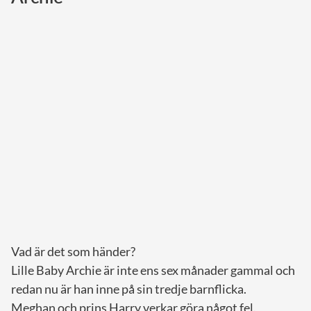
Norska kungahuset
Danska kungahuset
Spanska kungahuset
Nederländska kungahuset
Belgiska kungahuset
Jordanska kungahuset
Luxemburgska storhertighuset
Japanska kejsarhuset
Thailändska kungahuset
Marockanska kungahuset
Vad är det som händer?
Monacos furstehus
Lille Baby Archie är inte ens sex månader gammal och
redan nu är han inne på sin tredje barnflicka.
Meghan och prins Harry verkar göra något fel.