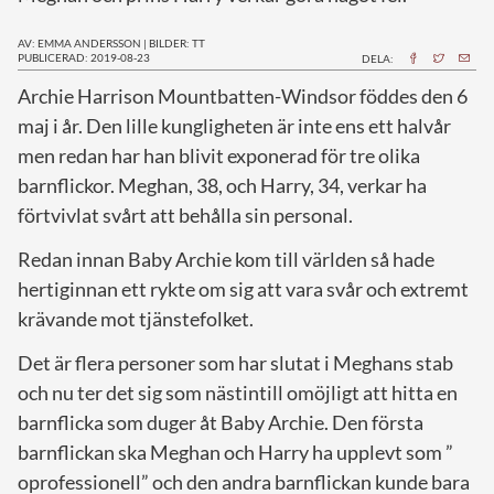
AV: EMMA ANDERSSON
|
BILDER: TT
PUBLICERAD: 2019-08-23
DELA:
A
rchie Harrison Mountbatten-Windsor föddes den 6
maj i år. Den lille kungligheten är inte ens ett halvår
men redan har han blivit exponerad för tre olika
barnflickor. Meghan, 38, och Harry, 34, verkar ha
förtvivlat svårt att behålla sin personal.
Redan innan Baby Archie kom till världen så hade
hertiginnan ett rykte om sig att vara svår och extremt
krävande mot tjänstefolket.
Det är flera personer som har slutat i Meghans stab
och nu ter det sig som nästintill omöjligt att hitta en
barnflicka som duger åt Baby Archie. Den första
barnflickan ska Meghan och Harry ha upplevt som ”
oprofessionell” och den andra barnflickan kunde bara