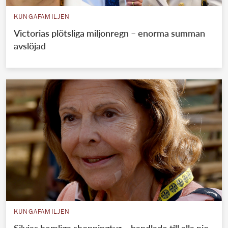
KUNGAFAMILJEN
Victorias plötsliga miljonregn – enorma summan
avslöjad
KUNGAFAMILJEN
Silvias hemliga shoppingtur – handlade till alla nio