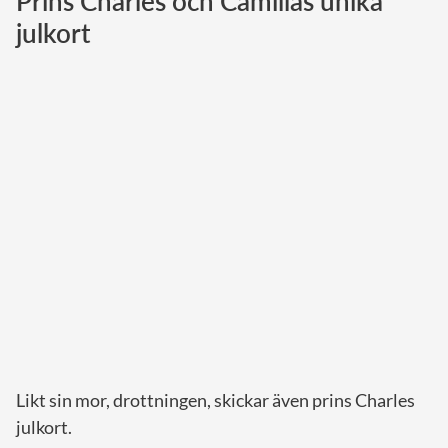
Prins Charles och Camillas unika
julkort
Norska kungahuset
Danska kungahuset
Spanska kungahuset
Nederländska kungahuset
Belgiska kungahuset
Jordanska kungahuset
Luxemburgska storhertighuset
Japanska kejsarhuset
Thailändska kungahuset
Marockanska kungahuset
Monacos furstehus
Likt sin mor, drottningen, skickar även prins Charles
julkort.