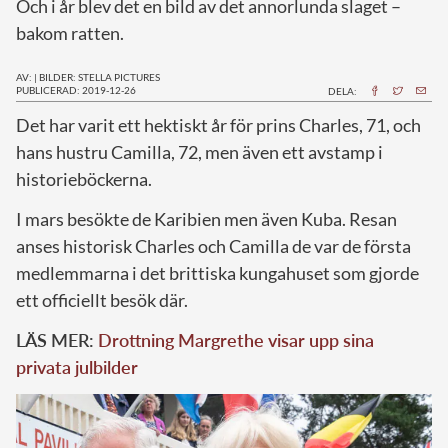
Och i år blev det en bild av det annorlunda slaget –
bakom ratten.
AV:
|
BILDER: STELLA PICTURES
PUBLICERAD: 2019-12-26
DELA:
D
et har varit ett hektiskt år för prins Charles, 71, och
hans hustru Camilla, 72, men även ett avstamp i
historieböckerna.
I mars besökte de Karibien men även Kuba. Resan
anses historisk Charles och Camilla de var de första
medlemmarna i det brittiska kungahuset som gjorde
ett officiellt besök där.
LÄS MER:
Drottning Margrethe visar upp sina
privata julbilder