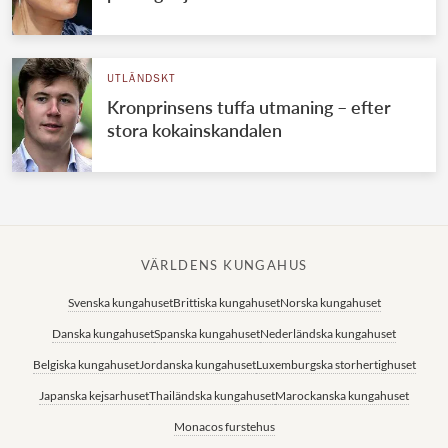
UTLÄNDSKT
Kronprinsens tuffa utmaning – efter
stora kokainskandalen
VÄRLDENS KUNGAHUS
Svenska kungahuset
Brittiska kungahuset
Norska kungahuset
Danska kungahuset
Spanska kungahuset
Nederländska kungahuset
Belgiska kungahuset
Jordanska kungahuset
Luxemburgska storhertighuset
Japanska kejsarhuset
Thailändska kungahuset
Marockanska kungahuset
Monacos furstehus