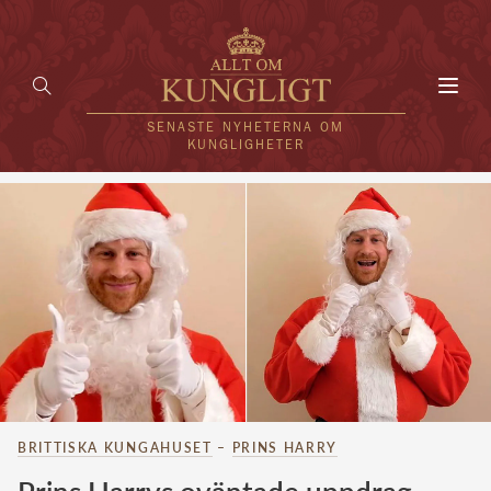
Toggl
navig
SENASTE NYHETERNA OM
KUNGLIGHETER
HEM
KUNGAFAMILJEN
UTLÄNDSKT
KÄNDISAR
VÄRLDENS KUNGAHUS
BRITTISKA KUNGAHUSET
–
PRINS HARRY
Svenska kungahuset
REDAKTION
Brittiska kungahuset