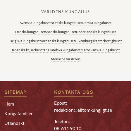
VÄRLDENS KUNGAHUS
Svenska kungahuset
Brittiska kungahuset
Norska kungahuset
Danska kungahuset
Spanska kungahuset
Nederländska kungahuset
Belgiska kungahuset
Jordanska kungahuset
Luxemburgska storhertighuset
Japanska kejsarhuset
Thailändska kungahuset
Marockanska kungahuset
Monacos furstehus
SITEMAP
KONTAKTA OSS
Epost:
Hem
redaktion@alltomkungligt.se
Kungafamiljen
Telefon:
Utländskt
08-611 90 10