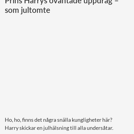
Prins Harrys oväntade uppdrag –
som jultomte
Norska kungahuset
Danska kungahuset
Spanska kungahuset
Nederländska kungahuset
Belgiska kungahuset
Jordanska kungahuset
Luxemburgska storhertighuset
Japanska kejsarhuset
Thailändska kungahuset
Marockanska kungahuset
Monacos furstehus
Ho, ho, finns det några snälla kungligheter här?
Harry skickar en julhälsning till alla undersåtar.