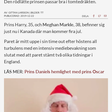
Den rödlätte prinsen passar bra i tomtedräkten.
AV: GITTAN LARSSON
|
BILDER: TT
PUBLICERAD: 2019-12-22
DELA:
P
rins Harry, 35, och
Meghan
Markle
, 38, befinner sig
just nu i Kanada där man kommer fira jul.
Paret är mitt uppe i sin time out efter höstens all
turbulens med en intensiv mediebevakning som
slutat med att paret stämt två olika tidningar i
England.
LÄS MER:
Prins Daniels hemlighet med prins Oscar