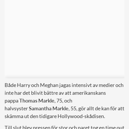
Både Harry och Meghan jagas intensivt av medier och
inte har det blivit bättre av att amerikanskans
pappa
Thomas
Markle
, 75, och
halvsyster
Samantha
Markle
, 55, gör allt de kan för att
skämma ut den tidigare Hollywood-skådisen.
Till slut blev pressen för stor och paret tog en time out