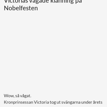
Victorias vågade klänning på
Nobelfesten
Norska kungahuset
Danska kungahuset
Spanska kungahuset
Nederländska kungahuset
Belgiska kungahuset
Jordanska kungahuset
Luxemburgska storhertighuset
Japanska kejsarhuset
Thailändska kungahuset
Marockanska kungahuset
Monacos furstehus
Wow, så vågat.
Kronprinsessan Victoria tog ut svängarna under årets