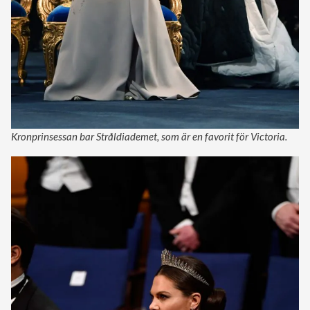
Kronprinsessan bar Stråldiademet, som är en favorit för Victoria.