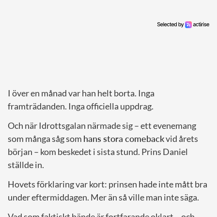
I över en månad var han helt borta. Inga
framträdanden. Inga officiella uppdrag.
Och när Idrottsgalan närmade sig – ett evenemang
som många såg som
hans stora comeback
vid årets
början – kom beskedet i sista stund. Prins Daniel
ställde in.
Hovets förklaring var kort: prinsen hade inte mått bra
under eftermiddagen. Mer än så ville man inte säga.
Vad som faktiskt hände är fortfarande oklart – och