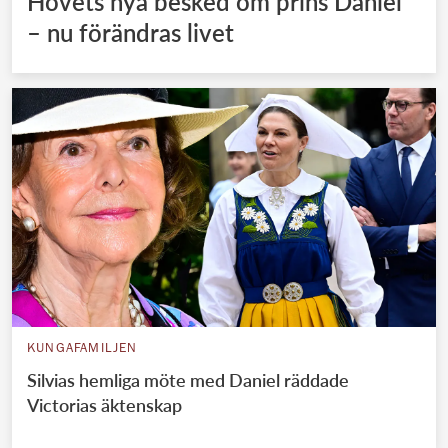
Hovets nya besked om prins Daniel
– nu förändras livet
KUNGAFAMILJEN
Silvias hemliga möte med Daniel räddade
Victorias äktenskap