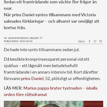
Sedan ett framträdande som väckte fler frågor än
svar.
När prins Daniel syntes tillsammans med Victoria
saknades förklaringar – och allvaret var omöjligt att
bortse från.
AV: JENNIFER ERIXON
|
BILDER: TT
PUBLICERAD: 2026-02-04
DELA:
De hade inte synts tillsammans sedan jul.
Då besökte kronprinsessparet personal vid ett
sjukhus – ett lågmält men betydelsefullt
framträdande i en annars intensiv tid. Kort därefter
försvann
prins Daniel
, 52, plötsligt ur offentligheten.
LÄS MER:
Marius pappa bryter tystnaden – iskalla
orden före rättsdramat