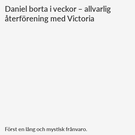
Daniel borta i veckor – allvarlig
Norska kungahuset
återförening med Victoria
Danska kungahuset
Spanska kungahuset
Nederländska kungahuset
Belgiska kungahuset
Jordanska kungahuset
Luxemburgska storhertighuset
Japanska kejsarhuset
Thailändska kungahuset
Marockanska kungahuset
Monacos furstehus
Först en lång och mystisk frånvaro.