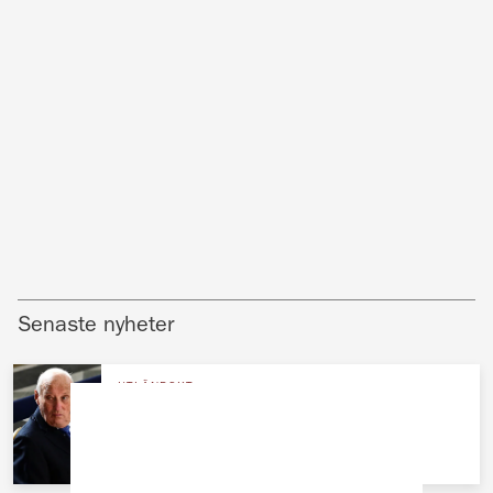
Senaste nyheter
UTLÄNDSKT
Nya hälsolarmet om kung Harald –
hovet bekräftar sjukhusdramat