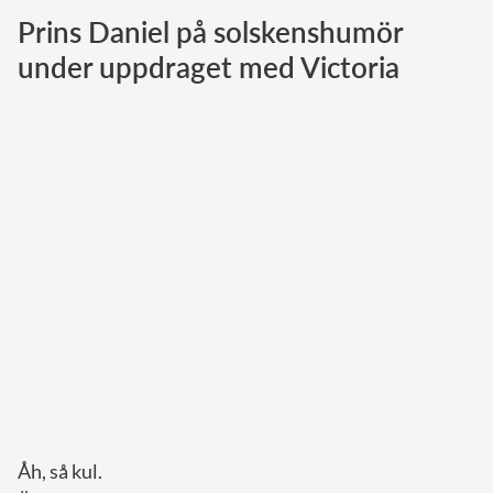
Prins Daniel på solskenshumör
Norska kungahuset
under uppdraget med Victoria
Danska kungahuset
Spanska kungahuset
Nederländska kungahuset
Belgiska kungahuset
Jordanska kungahuset
Luxemburgska storhertighuset
Japanska kejsarhuset
Thailändska kungahuset
Marockanska kungahuset
Monacos furstehus
Åh, så kul.