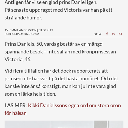
Äntligen får vi se en glad prins Daniel igen.
På senaste uppdraget med Victoria var han på ett
strålande humör.
AV: EMMA ANDERSSON
|
BILDER: TT
PUBLICERAD: 2023-10-02
DELA:
P
rins Daniels, 50, vardag består av en mängd
spännande besök – inte sällan med kronprinsessan
Victoria, 46.
Vid flera tillfällen har det dock rapporterats att
prinsen inte har varit på det bästa humöret. Och det
kanske inte är så konstigt, man kan ju inte vara glad
som en lärka hela tiden.
LÄS MER:
Kikki Danielssons egna ord om stora oron
för hälsan