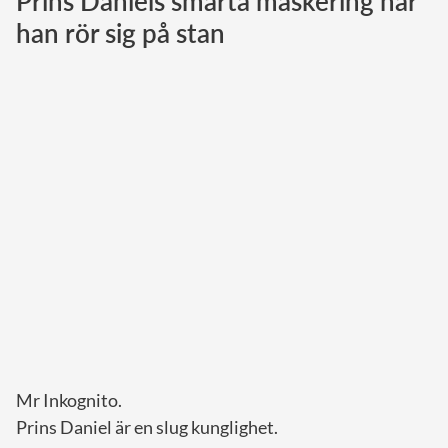
Prins Daniels smarta maskering när
han rör sig på stan
Norska kungahuset
Danska kungahuset
Spanska kungahuset
Nederländska kungahuset
Belgiska kungahuset
Jordanska kungahuset
Luxemburgska storhertighuset
Japanska kejsarhuset
Thailändska kungahuset
Marockanska kungahuset
Monacos furstehus
Mr Inkognito.
Prins Daniel är en slug kunglighet.