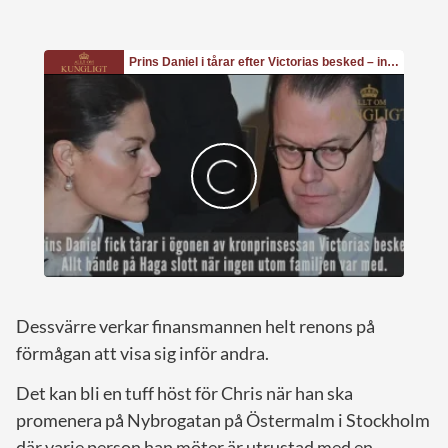
Dessvärre verkar finansmannen helt renons på
förmågan att visa sig inför andra.
Det kan bli en tuff höst för Chris när han ska
promenera på Nybrogatan på Östermalm i Stockholm
där varje person han möter är utrustad med en