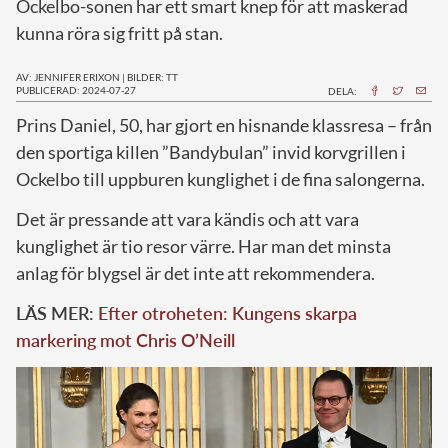
Ockelbo-sonen har ett smart knep för att maskerad
kunna röra sig fritt på stan.
AV: JENNIFER ERIXON
|
BILDER: TT
PUBLICERAD: 2024-07-27
DELA:
P
rins Daniel, 50, har gjort en hisnande klassresa – från
den sportiga killen ”Bandybulan” invid korvgrillen i
Ockelbo till uppburen kunglighet i de fina salongerna.
Det är pressande att vara kändis och att vara
kunglighet är tio resor värre. Har man det minsta
anlag för blygsel är det inte att rekommendera.
LÄS MER:
Efter otroheten: Kungens skarpa
markering mot Chris O’Neill