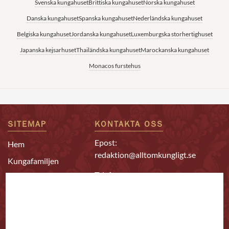
Svenska kungahuset
Brittiska kungahuset
Norska kungahuset
Danska kungahuset
Spanska kungahuset
Nederländska kungahuset
Belgiska kungahuset
Jordanska kungahuset
Luxemburgska storhertighuset
Japanska kejsarhuset
Thailändska kungahuset
Marockanska kungahuset
Monacos furstehus
SITEMAP
KONTAKTA OSS
Epost:
Hem
redaktion@alltomkungligt.se
Kungafamiljen
Telefon:
Utländskt
08-611 90 10
Kändisar
Chefredaktör & ansvarig
Redaktion
utgivare
Bästa kungahus-